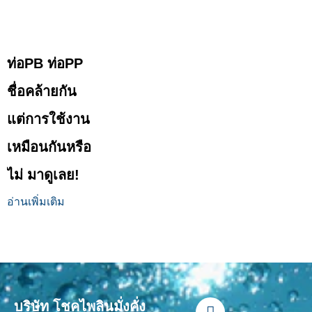
ท่อPB ท่อPP
ชื่อคล้ายกัน
แต่การใช้งาน
เหมือนกันหรือ
ไม่ มาดูเลย!
อ่านเพิ่มเติม
F
L
Y
T
I
บริษัท โชคไพลินมั่งคั่ง