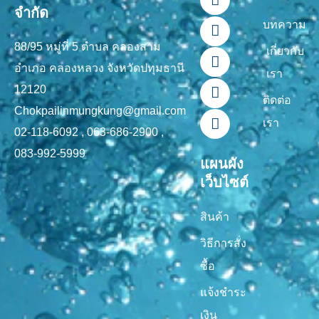
a
i
o
i
n
จำกัด
c
n
u
k
s
บทความ
e
e
t
t
t
88/95 หมู่ที่ 5 ตำบล คลองสาม
b
u
o
a
เกี่ยวกับ
o
b
k
g
อำเภอ คลองหลวง จังหวัดปทุมธานี
เรา
o
e
r
12120
k
a
ติดต่อ
-
m
Chokpailinmungkung@gmail.com
เรา
f
02-118-6092 , 063-686-2900 ,
083-992-5999
แผนผัง
เว็บไซต์
สินค้า
วิธีการสั่ง
ซื้อ
แจ้งชำระ
เงิน