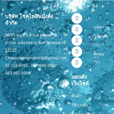
F
L
Y
T
I
บริษัท โชคไพลินมั่งคั่ง
a
i
o
i
n
จำกัด
c
n
u
k
s
บทความ
e
e
t
t
t
88/95 หมู่ที่ 5 ตำบล คลองสาม
b
u
o
a
เกี่ยวกับ
o
b
k
g
อำเภอ คลองหลวง จังหวัดปทุมธานี
เรา
o
e
r
12120
k
a
ติดต่อ
-
m
Chokpailinmungkung@gmail.com
เรา
f
02-118-6092 , 063-686-2900 ,
083-992-5999
แผนผัง
เว็บไซต์
สินค้า
วิธีการสั่ง
ซื้อ