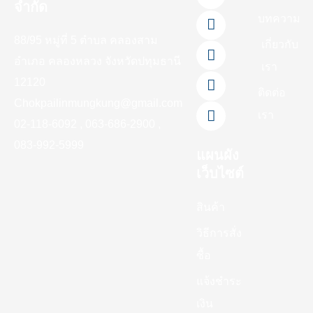
a
i
o
i
n
จำกัด
c
n
u
k
s
บทความ
e
e
t
t
t
88/95 หมู่ที่ 5 ตำบล คลองสาม
b
u
o
a
เกี่ยวกับ
o
b
k
g
อำเภอ คลองหลวง จังหวัดปทุมธานี
เรา
o
e
r
12120
k
a
ติดต่อ
-
m
Chokpailinmungkung@gmail.com
เรา
f
02-118-6092 , 063-686-2900 ,
083-992-5999
แผนผัง
เว็บไซต์
สินค้า
วิธีการสั่ง
ซื้อ
แจ้งชำระ
เงิน