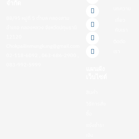
a
i
o
i
n
จำกัด
c
n
u
k
s
บทความ
e
e
t
t
t
88/95 หมู่ที่ 5 ตำบล คลองสาม
b
u
o
a
เกี่ยว
o
b
k
g
อำเภอ คลองหลวง จังหวัดปทุมธานี
กับเรา
o
e
r
12120
k
a
ติดต่อ
-
m
Chokpailinmungkung@gmail.com
f
เรา
02-118-6092 , 063-686-2900 ,
083-992-5999
แผนผัง
เว็บไซต์
สินค้า
วิธีการสั่ง
ซื้อ
แจ้งชำระ
เงิน