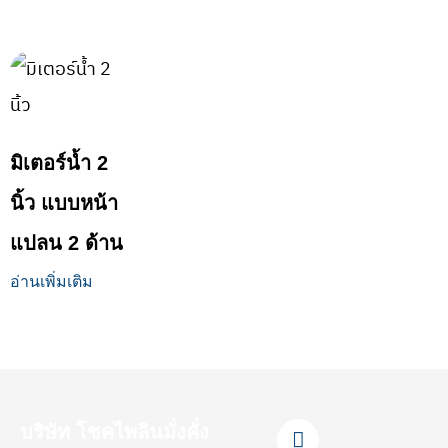
มิเตอร์น้ำ 2
นิ้ว แบบหน้า
แปลน 2 ด้าน
อ่านเพิ่มเติม
F
L
Y
T
I
บริษัท โชคไพลินมั่งคั่ง