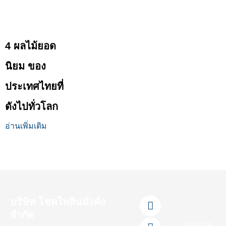
4 ผลไม้ยอด
นิยม ของ
ประเทศไทยที่
ดังไปทั่วโลก
อ่านเพิ่มเติม
F
L
Y
T
I
บริษัท โชคไพลินมั่งคั่ง
a
i
o
i
n
จำกัด
c
n
u
k
s
บทความ