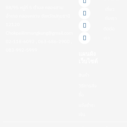
e
e
t
t
t
88/95 หมู่ที่ 5 ตำบล คลองสาม
b
u
o
a
เกี่ยว
o
b
k
g
อำเภอ คลองหลวง จังหวัดปทุมธานี
กับเรา
o
e
r
12120
k
a
ติดต่อ
-
m
Chokpailinmungkung@gmail.com
f
เรา
02-118-6092 , 063-686-2900 ,
083-992-5999
แผนผัง
เว็บไซต์
สินค้า
วิธีการสั่ง
ซื้อ
แจ้งชำระ
เงิน