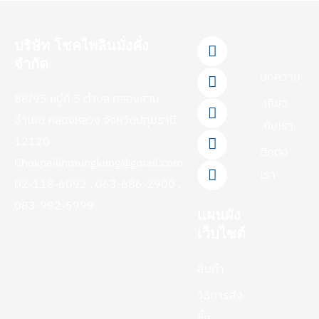
F
L
Y
T
I
บริษัท โชคไพลินมั่งคั่ง
a
i
o
i
n
จำกัด
c
n
u
k
s
บทความ
e
e
t
t
t
88/95 หมู่ที่ 5 ตำบล คลองสาม
b
u
o
a
เกี่ยว
o
b
k
g
อำเภอ คลองหลวง จังหวัดปทุมธานี
กับเรา
o
e
r
12120
k
a
ติดต่อ
-
m
Chokpailinmungkung@gmail.com
f
เรา
02-118-6092 , 063-686-2900 ,
083-992-5999
แผนผัง
เว็บไซต์
สินค้า
วิธีการสั่ง
ซื้อ