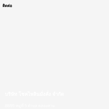
ติดต่อ
บริษัท โชคไพลินมั่งคั่ง จำกัด
88/95 หมู่ที่ 5 ตำบล คลองสาม