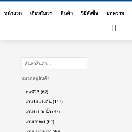
Search
3
2
4
6
6
4
4
1
7
5
1
5
Skip
7
3
9
2
4
7
0
1
สิ
6
4
สิ
หน้าแรก
เกี่ยวกับเรา
สินค้า
วิธีสั่งซื้อ
บทความ
to
สิ
สิ
สิ
สิ
สิ
สิ
สิ
7
น
สิ
สิ
น
content
น
น
น
น
น
น
น
สิ
ค้
น
น
ค้
ค้
ค้
ค้
ค้
ค้
ค้
ค้
น
า
ค้
ค้
า
า
า
า
า
า
า
า
ค้
า
า
า
หมวดหมู่สินค้า
ท่อพีวีซี
62
งานรับแรงดัน
117
งานระบายน้ำ
47
งานเกษตร
64
งานแหวนยาง
40