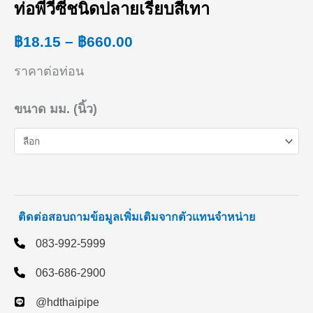
ท่อพีวีซีชนิดปลายเรียบสีเทา
range:
฿
18.15
–
฿
660.00
฿18.15
ราคาต่อท่อน
through
฿660.00
ขนาด มม. (นิ้ว)
ติดต่อสอบถามข้อมูลเพิ่มเติมจากตัวแทนจำหน่าย
083-992-5999
063-686-2900
@hdthaipipe