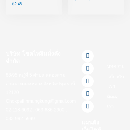
฿
2.48
F
L
Y
T
I
บริษัท โชคไพลินมั่งคั่ง
a
i
o
i
n
จำกัด
c
n
u
k
s
บทความ
e
e
t
t
t
88/95 หมู่ที่ 5 ตำบล คลองสาม
b
u
o
a
เกี่ยวกับ
o
b
k
g
อำเภอ คลองหลวง จังหวัดปทุมธานี
เรา
o
e
r
12120
k
a
ติดต่อ
-
m
Chokpailinmungkung@gmail.com
เรา
f
02-118-6092 , 063-686-2900 ,
083-992-5999
แผนผัง