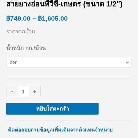
สายยางอ่อนพีวีซี-เกษตร (ขนาด 1/2″)
สาย
range:
ยาง
฿
749.00
–
฿
1,605.00
฿749.00
อ่อน
ราคาต่อม้วน
through
พี
฿1,605.00
น้ำหนัก กก./ม้วน
วีซี-
เกษตร
(ขนาด
1/2")
-
+
ชิ้น
หยิบใส่ตะกร้า
ติดต่อสอบถามข้อมูลเพิ่มเติมจากตัวแทนจำหน่าย