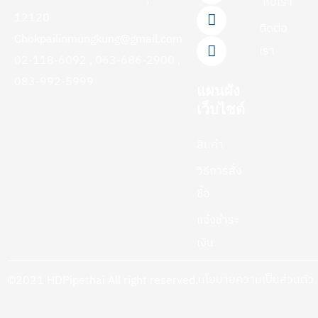
กับเรา
o
e
r
12120
k
a
ติดต่อ
-
m
Chokpailinmungkung@gmail.com
f
เรา
02-118-6092 , 063-686-2900 ,
083-992-5999
แผนผัง
เว็บไซต์
สินค้า
วิธีการสั่ง
ซื้อ
แจ้งชำระ
เงิน
นโยบายความเป็นส่วนตัว
©2021 HDPipethai All right reserved.