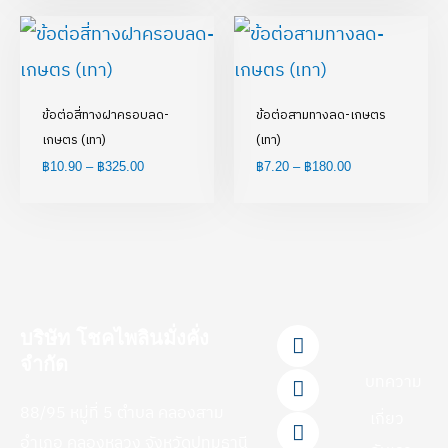
Price
Price
range:
range:
฿10.90
฿7.20
through
through
฿325.00
฿180.00
ข้อต่อสี่ทางฝาครอบลด-
ข้อต่อสามทางลด-เกษตร
เกษตร (เทา)
(เทา)
฿
10.90
–
฿
325.00
฿
7.20
–
฿
180.00
F
L
Y
T
I
บริษัท โชคไพลินมั่งคั่ง
a
i
o
i
n
จำกัด
c
n
u
k
s
บทความ
e
e
t
t
t
88/95 หมู่ที่ 5 ตำบล คลองสาม
b
u
o
a
เกี่ยว
o
b
k
g
อำเภอ คลองหลวง จังหวัดปทุมธานี