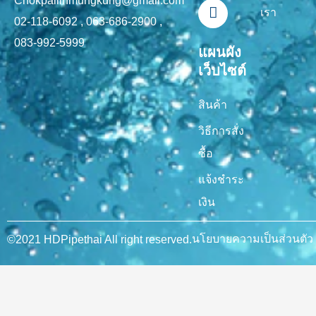
-
m
Chokpailinmungkung@gmail.com
เรา
f
02-118-6092 , 063-686-2900 ,
083-992-5999
แผนผัง
เว็บไซต์
สินค้า
วิธีการสั่ง
ซื้อ
แจ้งชำระ
เงิน
นโยบายความเป็นส่วนตัว
©2021 HDPipethai All right reserved.