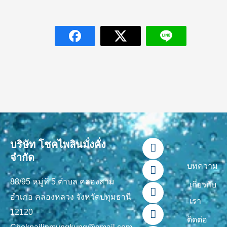
F
L
Y
T
I
บริษัท โชคไพลินมั่งคั่ง
a
i
o
i
n
จำกัด
c
n
u
k
s
บทความ
e
e
t
t
t
88/95 หมู่ที่ 5 ตำบล คลองสาม
b
u
o
a
เกี่ยวกับ
o
b
k
g
อำเภอ คลองหลวง จังหวัดปทุมธานี
เรา
o
e
r
12120
k
a
ติดต่อ