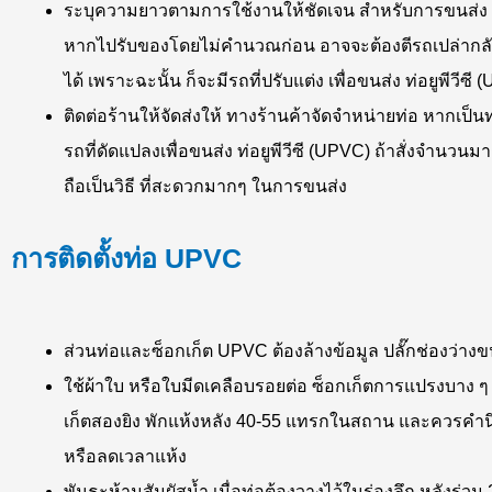
ระบุความยาวตามการใช้งานให้ชัดเจน สำหรับการขนส่ง ห
หากไปรับของโดยไม่คำนวณก่อน อาจจะต้องตีรถเปล่ากลับ
ได้ เพราะฉะนั้น ก็จะมีรถที่ปรับแต่ง เพื่อขนส่ง ท่อยูพีวี
ติดต่อร้านให้จัดส่งให้ ทางร้านค้าจัดจำหน่ายท่อ หากเป็
รถที่ดัดแปลงเพื่อขนส่ง ท่อยูพีวีซี (UPVC) ถ้าสั่งจำนวนมา
ถือเป็นวิธี ที่สะดวกมากๆ ในการขนส่ง
การติดตั้งท่อ UPVC
ส่วนท่อและซ็อกเก็ต UPVC ต้องล้างข้อมูล ปลั๊กช่องว่างขน
ใช้ผ้าใบ หรือใบมีดเคลือบรอยต่อ ซ็อกเก็ตการแปรงบาง
เก็ตสองยิง พักแห้งหลัง 40-55 แทรกในสถาน และควรคำนึ
หรือลดเวลาแห้ง
พันธะห้ามสัมผัสน้ำ เมื่อท่อต้องวางไว้ในร่องลึก หลังร่