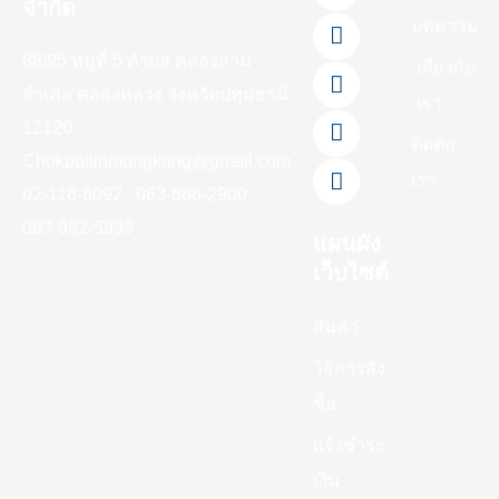
จำกัด
c
n
u
k
s
บทความ
e
e
t
t
t
88/95 หมู่ที่ 5 ตำบล คลองสาม
b
u
o
a
เกี่ยวกับ
o
b
k
g
อำเภอ คลองหลวง จังหวัดปทุมธานี
เรา
o
e
r
12120
k
a
ติดต่อ
-
m
Chokpailinmungkung@gmail.com
เรา
f
02-118-6092 , 063-686-2900 ,
083-992-5999
แผนผัง
เว็บไซต์
สินค้า
วิธีการสั่ง
ซื้อ
แจ้งชำระ
เงิน