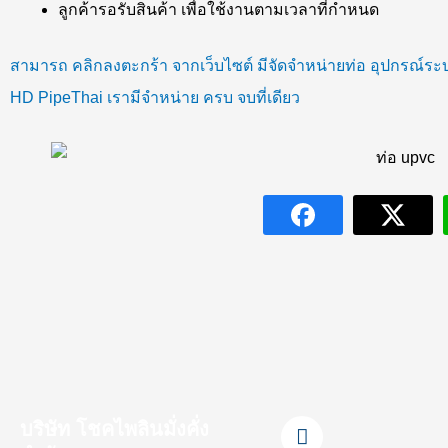
ลูกค้ารอรับสินค้า เพื่อใช้งานตามเวลาที่กำหนด
สามารถ
คลิกลงตะกร้า
จากเว็บไซต์ มีจัดจำหน่ายท่อ อุปกรณ์
HD PipeThai เรามีจำหน่าย ครบ จบที่เดียว
F
L
Y
T
I
บริษัท โชคไพลินมั่งคั่ง
a
i
o
i
n