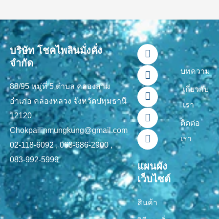
F
L
Y
T
I
บริษัท โชคไพลินมั่งคั่ง
a
i
o
i
n
จำกัด
c
n
u
k
s
บทความ
e
e
t
t
t
88/95 หมู่ที่ 5 ตำบล คลองสาม
b
u
o
a
เกี่ยวกับ
o
b
k
g
อำเภอ คลองหลวง จังหวัดปทุมธานี
เรา
o
e
r
12120
k
a
ติดต่อ
-
m
Chokpailinmungkung@gmail.com
เรา
f
02-118-6092 , 063-686-2900 ,
083-992-5999
แผนผัง
เว็บไซต์
สินค้า