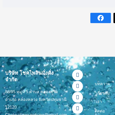
F
L
Y
T
I
บริษัท โชคไพลินมั่งคั่ง
a
i
o
i
n
จำกัด
c
n
u
k
s
บทความ
e
e
t
t
t
88/95 หมู่ที่ 5 ตำบล คลองสาม
b
u
o
a
เกี่ยวกับ
o
b
k
g
อำเภอ คลองหลวง จังหวัดปทุมธานี
เรา
o
e
r
12120
k
a
ติดต่อ
Chokpailinmungkung@gmail.com