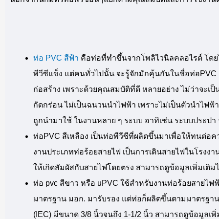
ท่อ PVC สีฟ้า
คือท่อที่ทำขึ้นจากโพลิไวนิลคลอไรด์ โดยไ
พีวีซีแข็ง แต่คนทั่วไปนั้น จะรู้จักมักคุ้นกันในชื่อท่อP
ก่อสร้าง เพราะด้วยคุณสมบัติที่ดี หลายอย่าง ไม่ว่าจะเ
กัดกร่อน ไม่เป็นฉนวนนำไฟฟ้า เพราะไม่เป็นตัวนำไฟฟ้า จึ
ถูกนำมาใช้ ในงานหลาย ๆ ระบบ อาทิเช่น ระบบประปา
ท่อPVC สีเหลือง เป็นท่อพีวีซีที่ผลิตขึ้นมาเพื่อให้ทนต
งานประเภทท่อร้อยสายไฟ เป็นการเดินสายไฟในโรงงาน หร
ให้เกิดสัมผัสกับสายไฟโดยตรง สามารถดูข้อมูลเพิ่มเติมได
ท่อ pvc สีขาว หรือ uPVC ใช้สำหรับงานท่อร้อยสายไฟฟ้า 
มาตรฐาน มอก. มารับรอง แต่ท่อก็ผลิตขึ้นตามมาตรฐานอื
(IEC) มีขนาด 3/8 นิ้วจนถึง 1-1/2 นิ้ว สามารถดูข้อมูลเพิ่ม