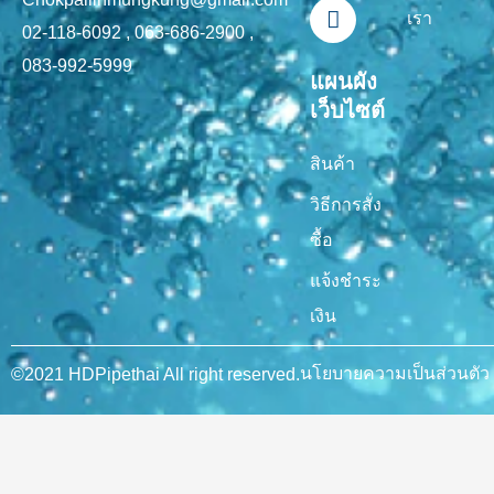
-
m
เรา
f
02-118-6092 , 063-686-2900 ,
083-992-5999
แผนผัง
เว็บไซต์
สินค้า
วิธีการสั่ง
ซื้อ
แจ้งชำระ
เงิน
นโยบายความเป็นส่วนตัว
©2021 HDPipethai All right reserved.