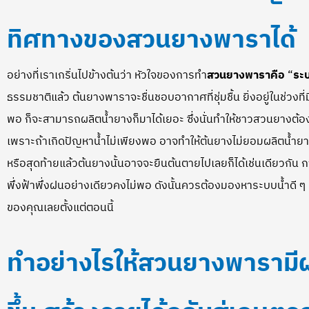
ทิศทางของสวนยางพาราได้
อย่างที่เราเกริ่นไปข้างต้นว่า หัวใจของการทำ
สวนยางพาราคือ
“
ระ
ธรรมชาติแล้ว ต้นยางพาราจะชื่นชอบอากาศที่ชุ่มชื้น ยิ่งอยู่ในช่วงที่ม
พอ ก็จะสามารถผลิตน้ำยางก็มาได้เยอะ ซึ่งนั่นทำให้ชาวสวนยางต้อง
เพราะถ้าเกิดปัญหาน้ำไม่เพียงพอ อาจทำให้ต้นยางไม่ยอมผลิตน้ำยา
หรือสุดท้ายแล้วต้นยางนั้นอาจจะยืนต้นตายไปเลยก็ได้เช่นเดียวกั
พึ่งฟ้าพึ่งฝนอย่างเดียวคงไม่พอ ดังนั้นควรต้องมองหาระบบน้ำดี ๆ 
ของคุณเลยตั้งแต่ตอนนี้
ทำอย่างไรให้
สวนยางพารา
มี