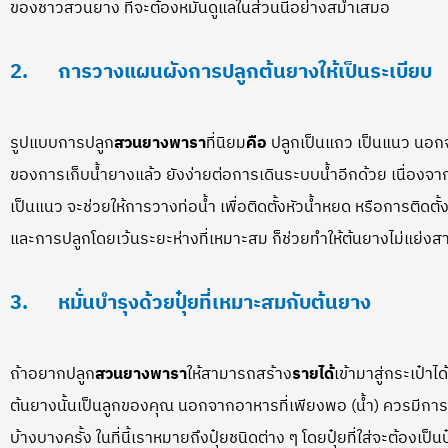
ของชาวสวนยาง ที่จะต้องหมั่นดูแลในส่วนนี้อย่างสม่ำเสมอ
2.
การวางแผนผังการปลูกต้นยางให้เป็นระเบียบ
รูปแบบการปลูก
สวนยางพารา
ที่นิยม
คือ
ปลูกเป็นแถว เป็นแนว นอ
ของการเก็บน้ำยางแล้ว ยังง่ายต่อการเดินระบบน้ำอีกด้วย เนื่อง
เป็นแนว จะช่วยให้การวางท่อน้ำ เพื่อติดตั้งหัวน้ำหยด หรือการติดตั้
และการปลูกโดยเว้นระยะห่างที่เหมาะสม ก็ช่วยทำให้ต้นยางไม่แย่ง
3.
หมั่นบำรุงด้วยปุ๋ยที่เหมาะสมกับต้นยาง
ถ้าอยากปลูก
สวนยางพารา
ให้สามารถสร้าง
รายได้
เข้ามาสู่กระเป๋าได
ต้นยางนั้นเป็นลูกของคุณ นอกจากอาหารที่เพียงพอ (น้ำ) ควรมีกา
บ้างบางครั้ง ในที่นี้เราหมายถึงปุ๋ยชนิดต่าง ๆ โดยปุ๋ยที่ใส่จะต้องเป็