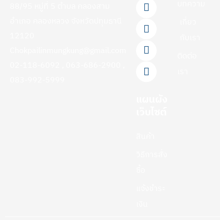
c
n
u
k
s
บทความ
88/95 หมู่ที่ 5 ตำบล คลองสาม
e
e
t
t
t
b
u
o
a
อำเภอ คลองหลวง จังหวัดปทุมธานี
เกี่ยว
o
b
k
g
12120
กับเรา
o
e
r
Chokpailinmungkung@gmail.com
k
a
ติดต่อ
-
m
02-118-6092 , 063-686-2900 ,
f
เรา
083-992-5999
แผนผัง
เว็บไซต์
สินค้า
วิธีการสั่ง
ซื้อ
แจ้งชำระ
เงิน