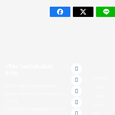
F
L
Y
T
I
บริษัท โชคไพลินมั่งคั่ง
a
i
o
i
n
จำกัด
c
n
u
k
s
บทความ
e
e
t
t
t
88/95 หมู่ที่ 5 ตำบล คลองสาม
b
u
o
a
เกี่ยว
o
b
k
g
อำเภอ คลองหลวง จังหวัดปทุมธานี
กับเรา
o
e
r
12120
k
a
ติดต่อ
-
m
Chokpailinmungkung@gmail.com
f
เรา