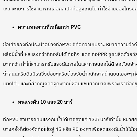
เหมาะกับการใช้งาน หากเลือกสเปคท่อสูงเกินไป ค่าใช้จ่ายของโครง
ความทนทานที่เหนือกว่า PVC
ข้อเสียของท่อประปาอย่างท่อPVC ก็คือความเปราะ หมายความว่
หรือมีน้ำที่ไหลแรงกว่าที่ท่อรับได้ ท่อก็จะแตก ท่อPPR ถูกผลิตด้วยวั
มากกว่า ทำให้สามารถรับแรงดันภายในและภายนอกได้ดี ยกตัวอย่างเ
ถ้าถนนหรือดินมีรถวิ่งบ่อยๆหรือต้องรับน้ำหนักจากด้านบนเยอะๆ ท
แตกได้…และที่สำคัญก็คือจุดพวกนี้ซ่อมแซมยากมากเพราะเราต้องขุ
ทนแรงดัน 10 และ 20 บาร์
ท่อPVC สามารถทนแรงดันน้ำได้มากสุดแค่ 13.5 บาร์เท่านั้น หม
บางครั้งก็ต้องจัดท่อให้อยู่ 45 หรือ 90 องศาเพื่อลดแรงดันน้ำให้น้