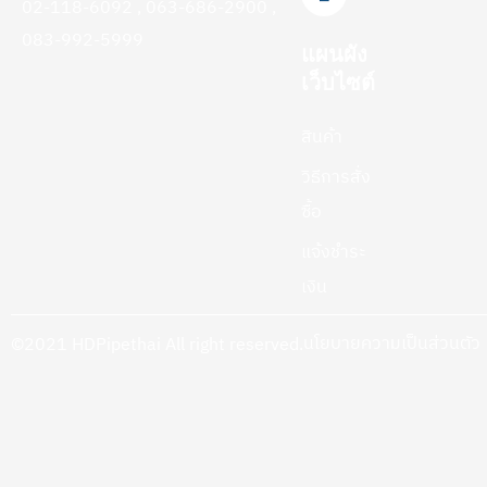
02-118-6092 , 063-686-2900 ,
083-992-5999
แผนผัง
เว็บไซต์
สินค้า
วิธีการสั่ง
ซื้อ
แจ้งชำระ
เงิน
นโยบายความเป็นส่วนตัว
©2021 HDPipethai All right reserved.