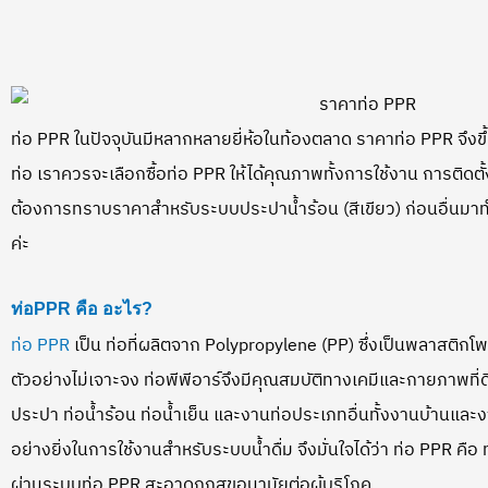
ท่อ PPR ในปัจจุบันมีหลากหลายยี่ห้อในท้องตลาด ราคาท่อ PPR จึง
ท่อ เราควรจะเลือกซื้อท่อ PPR ให้ได้คุณภาพทั้งการใช้งาน การติด
ต้องการทราบราคาสำหรับระบบประปาน้ำร้อน (สีเขียว) ก่อนอื่นมาท
ค่ะ
ท่อPPR คือ อะไร?
ท่อ PPR
เป็น ท่อที่ผลิตจาก Polypropylene (PP) ซึ่งเป็นพลาสติกโพล
ตัวอย่างไม่เจาะจง ท่อพีพีอาร์จึงมีคุณสมบัติทางเคมีและกายภาพที่
ประปา ท่อน้ำร้อน ท่อน้ำเย็น และงานท่อประเภทอื่นทั้งงานบ้านแ
อย่างยิ่งในการใช้งานสำหรับระบบน้ำดื่ม จึงมั่นใจได้ว่า ท่อ PPR คือ ท
ผ่านระบบท่อ PPR สะอาดถูกสุขอนามัยต่อผู้บริโภค