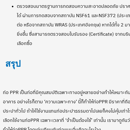
ตรวจสอบมาตรฐานการทดสอบความสะอาดปลอดภัย ปราศจากส
ได้ ผ่านการทดสอบจากสถาบัน NSF61 และNSF372 (ประเทศส
ต่อ หรือจากสถาบัน WRAS (ประเทศอังกฤษ) หากได้ทั้ง 2 มาต
ยิ่งขึ้น ซึ่งสามารถตรวจสอบใบรับรอง (Certificate) จากบริษัทผ
เลือกซื้อ
สรุป
ท่อ PPR เป็นท่อที่มีคุณสมบัติเฉพาะทางอยู่หลายอย่างทำให้เหมาะ
อาคาร อย่างไรก็ตาม ‘ความเฉพาะทาง’ นี้ก็ทำให้ท่อPPR มีราคาที่ถ
ประปาทั่วไป ถ้าให้ใช้งานแทนท่อประปาธรรมดาไปเลยก็คงไม่คุ้มเท่า
เลือกใช้งานท่อPPR เฉพาะเวลาที่ ‘จำเป็นต้องใช้’ เท่านั้น เรามาดูกัน
ทำให้ท่อPPR โดดเด่นเทียบกับท่อแบบอื่นคืออะไรบ้าง