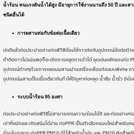
น้ำร้อน ทนแรงดันน้ำได้สูง มีอายุการใช้งานนานถึง 50 ปี และ
ชนิดอื่นได้
การผสานท่อกับข้อต่อเนื้อเดียว
ปกติแล้วท่อประปาอย่างท่อพีวีซีต้องใช้กาวต่อกับอุปกรณ์ข้อต่อต่า
ถ้าติดกาวไม่แน่นพอก็จะเกิดการหลุดการรั่วได้ จุดเด่นหลักของท่อ PP
อุปกรณ์ต่างๆด้วยการหลอมผสานผ่านเครื่องเชื่อมท่อแบบพิเศษ กา
อุปกรณ์ผสานเป็นเนื้อเดียวกันทำให้ปัญหาท่อหลุด น้ำซึม น้ำรั่ว มีน้
ระบบน้ำร้อน 95 องศา
ท่อประปาอย่างท่อพีวีซีไม่สามารถทนความร้อนได้ดี และท่ออย่างท่อเ
เก่าที่หนักและเกิดสนิมได้ง่าย ท่อPPR เป็นตัวเลือกแบบใหม่สำหรับคนท
ร้อนในอาคาร ท่อPPR PN10 มีไว้สำหรับน้ำอุ่น และ PN20 คือสำหรับ