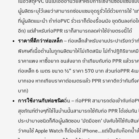
เนื้อวัสดุPVC นั้นไม่เอื้ออำนวยสำหรับการใช้งานซ่อมแซมแบบน
ผู้ผลิตระบุไว้เลยว่าสามารถซ่อมแซมอุดรูรั่วได้ด้วยการใช้ ‘แ
ที่ผู้ผลิตแนะนำ ถ้าท่อPVC รั่วเราก็ต้องรื้อผนัง ขุดดินลงท่อใ
อีก) แต่สำหรับท่อPPR เราก็สามารถลดค่าใช้จ่ายตรงนี้ได้
– ท่อเหล็กสำหรับงานประปาเรียกว่าท่
ราคาที่ดีกว่าท่อเหล็ก
พิเศษที่เนื้อด้านในถูกผลิตมาให้ไม่เกิดสนิม ไม่ทำปฏิกิริยาเคม
ราคาแพง หาซื้อยาก ขนส่งยาก ถ้าเทียบกับท่อ PPR แล้วราค
ท่อเหล็ก 6 เมตร ขนาด ½” ราคา 570 บาท ส่วนท่อPPR 4เ
บาทเอง หากเทียบราคาต่อเมตรแล้ว PPR ราคาดีกว่ากันถึงคร
บาท)
อื่น – ท่อPPR สามารถต่อเข้ากับท่อP
การใช้งานกับท่อชนิด
สุขภัณฑ์ต่างๆที่ใช้ในบ้านนั้นสามารถใช้กับท่อ PPR ได้เช่นกั
ประปาบางชนิดก็คือผู้ผลิตชอบ ‘มัดมือชก’ บังคับให้ใช้กับสินค้
ว่าคนใช้ Apple Watch ก็ต้องใช้ iPhone…แต่เป็นกับก๊อกน้ำเ