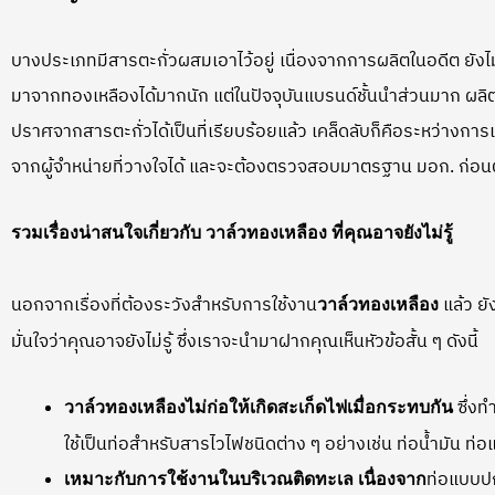
บางประเภทมีสารตะกั่วผสมเอาไว้อยู่ เนื่องจากการผลิตในอดีต ยั
มาจากทองเหลืองได้มากนัก แต่ในปัจจุบันแบรนด์ชั้นนำส่วนมาก ผลิตช
ปราศจากสารตะกั่วได้เป็นที่เรียบร้อยแล้ว เคล็ดลับก็คือระหว่างการเล
จากผู้จำหน่ายที่วางใจได้ และจะต้องตรวจสอบมาตรฐาน มอก. ก่อนตั
รวมเรื่องน่าสนใจเกี่ยวกับ วาล์วทองเหลือง ที่คุณอาจยังไม่รู้
นอกจากเรื่องที่ต้องระวังสำหรับการใช้งาน
แล้ว ยัง
วาล์วทองเหลือง
มั่นใจว่าคุณอาจยังไม่รู้ ซึ่งเราจะนำมาฝากคุณเห็นหัวข้อสั้น ๆ ดังนี้
ซึ่งท
วาล์วทองเหลืองไม่ก่อให้เกิดสะเก็ดไฟเมื่อกระทบกัน
ใช้เป็นท่อสำหรับสารไวไฟชนิดต่าง ๆ อย่างเช่น ท่อน้ำมัน ท่อแ
ท่อแบบป
เหมาะกับการใช้งานในบริเวณติดทะเล เนื่องจาก