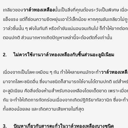
เกลียวของ
นั้นเป็นสิ่งที่คุณต้องระวังเป็นพิเศษ เนื
วาล์วทองเหลือง
แข็งแรง แต่ก็ซ่อนความยืดหยุ่นเอาไว้เล็กน้อย หากคุณขันเกลียวไม่ถ
วาล์วชิ้นนั้น ๆ พังในทันที หรือถ้าขันแน่นอนจนเกินไป ก็ทำให้ยากต
ตอนปกติ ส่วนมากหากเกิดปัญหาเหล่านี้จะต้องตัดทิ้งเท่านั้น
2.
ไม่ควรใช้งานวาล์วทองเหลืองกับชิ้นส่วนอะลูมิเนียม
เนื่องจากเป็นโลหะเหมือน ๆ กัน ทำให้หลายคนมักจะทำ
วาล์วทองเหล
มาจากโลหะชนิดอื่น ซึ่งบางชนิดก็สามารถใช้งานได้ตามปกติ แต่สำห
อะลูมิเนียม คือสิ่งต้องห้ามสำหรับทองเหลืองโดยเด็ดขาด เพราะเมื่อท
กัน จะทำให้เกิดการกัดกร่อนเนื่องจากเกิดปฏิกิริยากัลวานิก ซึ่งจะ
ทั้งสองน้อยลง และเกิดความเสียหายในที่สุด
3.
ปัญหาเกี่ยวกับสารตะกั่วใน
วาล์วทองเหลือง
บางชนิด