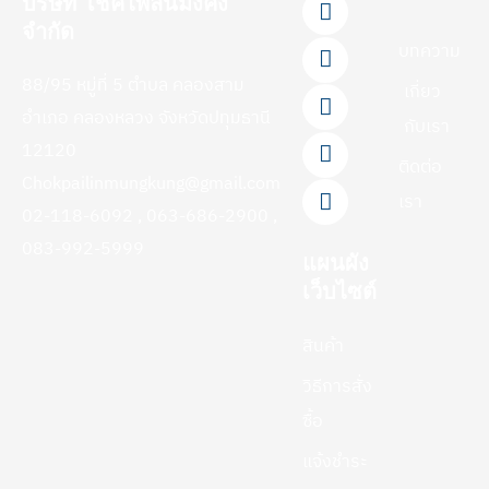
บริษัท โชคไพลินมั่งคั่ง
a
i
o
i
n
จำกัด
c
n
u
k
s
บทความ
e
e
t
t
t
88/95 หมู่ที่ 5 ตำบล คลองสาม
b
u
o
a
เกี่ยว
o
b
k
g
อำเภอ คลองหลวง จังหวัดปทุมธานี
กับเรา
o
e
r
12120
k
a
ติดต่อ
-
m
Chokpailinmungkung@gmail.com
f
เรา
02-118-6092 , 063-686-2900 ,
083-992-5999
แผนผัง
เว็บไซต์
สินค้า
วิธีการสั่ง
ซื้อ
แจ้งชำระ