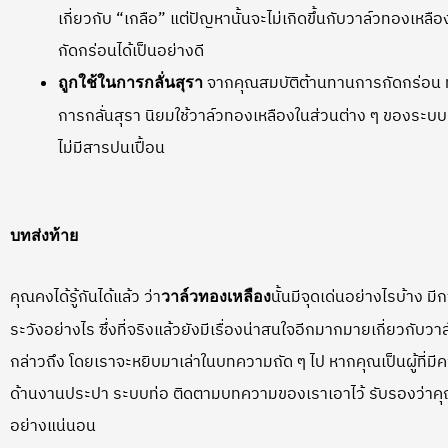
เกี่ยวกับ “เกลือ” แต่ปัญหานั้นจะไม่เกิดขึ้นกับวาล์วทองเห
กัดกร่อนได้เป็นอย่างดี
จากคุณสมบัติต้านทานการกัดกร่อน 
ถูกใช้ในการกลั่นสุรา
การกลั่นสุรา นิยมใช้วาล์วทองเหลืองในส่วนต่าง ๆ ของระ
ไม่มีสารปนเปื้อน
บทส่งท้าย
คุณคงได้รู้กันได้แล้ว ว่า
นั้นมีจุดเด่นอย่างไรบ้าง มี
วาล์วทองเหลือง
ระวังอย่างไร ซึ่งที่จริงแล้วยังมีเรื่องน่าสนใจอีกมากมายเกี่ยวกับวาล์ว
กล่าวถึง โดยเราจะหยิบมาเล่าในบทความถัด ๆ ไป หากคุณเป็นผู้ที่ม
ด้านงานประปา ระบบท่อ ติดตามบทความของเราเอาไว้ รับรองว่าคุณจะไ
อย่างแน่นอน