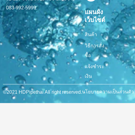
083-992-5999
แผนผัง
เว็บไซต์
สินค้า
วิธีการสั่ง
ซื้อ
แจ้งชำระ
เงิน
นโยบายความเป็นส่วนตัว
©2021 HDPipethai All right reserved.