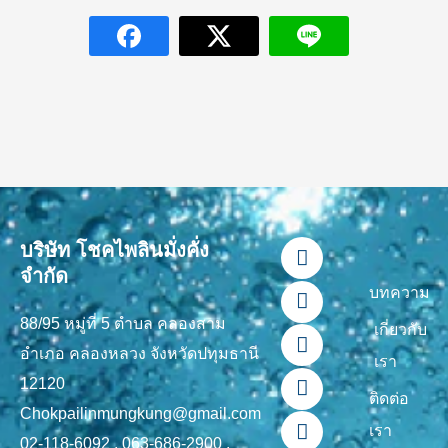
F
L
Y
T
I
บริษัท โชคไพลินมั่งคั่ง
a
i
o
i
n
จำกัด
c
n
u
k
s
บทความ
e
e
t
t
t
88/95 หมู่ที่ 5 ตำบล คลองสาม
b
u
o
a
เกี่ยวกับ
o
b
k
g
อำเภอ คลองหลวง จังหวัดปทุมธานี
เรา
o
e
r
12120
k
a
ติดต่อ
-
m
Chokpailinmungkung@gmail.com
เรา
f
02-118-6092 , 063-686-2900 ,