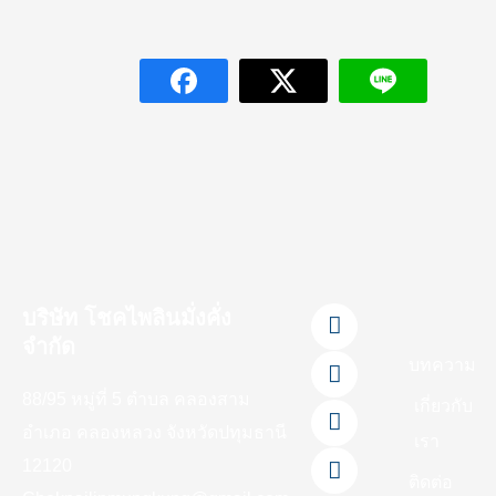
F
L
Y
T
I
บริษัท โชคไพลินมั่งคั่ง
a
i
o
i
n
จำกัด
c
n
u
k
s
บทความ
e
e
t
t
t
88/95 หมู่ที่ 5 ตำบล คลองสาม
b
u
o
a
เกี่ยวกับ
o
b
k
g
อำเภอ คลองหลวง จังหวัดปทุมธานี
เรา
o
e
r
12120
k
a
ติดต่อ