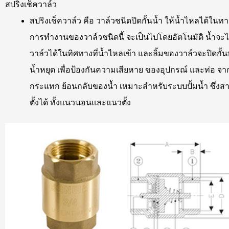
สปริงเช็ควาล์ว
สปริงเช็ควาล์ว คือ วาล์วชนิดปิดกั้นน้ำ ให้น้ำไหลได้ในทา
การทำงานของวาล์วชนิดนี้ จะเป็นไปโดยอัตโนมัติ น้ำจะ
วาล์วได้ในทิศทางที่น้ำไหลเข้า และลิ้มของวาล์วจะปิดกั้นทั
น้ำหยุด เพื่อป้องกันความเสียหาย ของอุปกรณ์ และท่อ จ
กระแทก ย้อนกลับของน้ำ เหมาะสำหรับระบบปั้มน้ำ ซึ่งส
ตั้งได้ ทั้งแนวนอนและแนวตั้ง