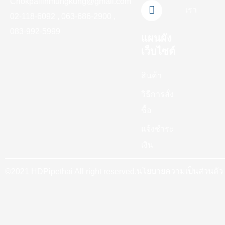
-
m
Chokpailinmungkung@gmail.com
เรา
f
02-118-6092 , 063-686-2900 ,
083-992-5999
แผนผัง
เว็บไซต์
สินค้า
วิธีการสั่ง
ซื้อ
แจ้งชำระ
เงิน
นโยบายความเป็นส่วนตัว
©2021 HDPipethai All right reserved.