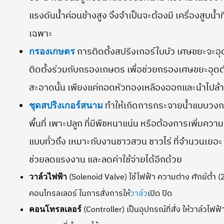
แรงดันน้ำค่อนข้างสูง จึงจำเป็นจะต้องมี เครื่องสูบน
เฉพาะ
การติดตั้งสปริงเกอร์ใบบัว เศษขยะจะอุดต
กรองเกษตร
ติดตั้งร่วมกับกรองเกษตร เพื่อช่วยกรองเศษขยะอุดต
สะอาดนั้น เพียงแค่ถอดหัวทองเหลืองออกและนำไปล้
ทำให้เกิดการกระจายน้ำแบบวงกว
ชุดสปริงเกอร์สนาม
พื้นที่ เพาะปลูก ที่มีพืชหนาแน่น หรือต้องการเพิ่มความชุ่
แบบทั่วถึง เหมาะกับงานชาวสวน ชาวไร่ ที่จำนวนเยอะ
ช่วยลดแรงงาน และลดค่าใช้จ่ายได้อีกด้วย
(Solenoid Valve) ใช้ไฟฟ้า ความต่าง ศักย์ต่ำ (
วาล์วไฟฟ้า
คอนโทรลเลอร์ ในการสั่งการให้
วาล์ว
เปิด ปิด
(Controller) เป็นอุปกรณ์ที่สั่ง ให้วาล์วไฟฟ
คอนโทรลเลอร์