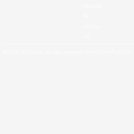
วิธีการสั่ง
ซื้อ
แจ้งชำระ
เงิน
นโยบายความเป็นส่วนตัว
©2021 HDPipethai All right reserved.