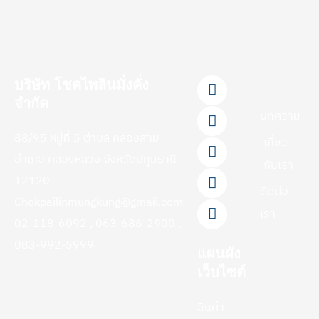
F
L
Y
T
I
บริษัท โชคไพลินมั่งคั่ง
a
i
o
i
n
จำกัด
c
n
u
k
s
บทความ
e
e
t
t
t
88/95 หมู่ที่ 5 ตำบล คลองสาม
b
u
o
a
เกี่ยว
o
b
k
g
อำเภอ คลองหลวง จังหวัดปทุมธานี
กับเรา
o
e
r
12120
k
a
ติดต่อ
-
m
Chokpailinmungkung@gmail.com
f
เรา
02-118-6092 , 063-686-2900 ,
083-992-5999
แผนผัง
เว็บไซต์
สินค้า