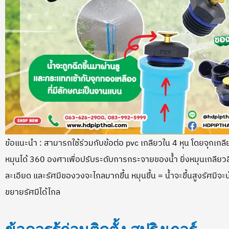
ข้อแนะนำ : สามารถใช้ร่วมกับข้อต่อ pvc เกลียวใน 4 หุน โดยจุกเ
หมุนได้ 360 องศาเพื่อปรับระดับการกระจายของน้ำ ยิ่งหมุนเกลียวลึ
ละเอียด และรัศมีของวงจะไกลมากขึ้น หมุนขึ้น = น้ำจะขึ้นสูงรัศมีจะ
ขยายรัศมีได้ไกล