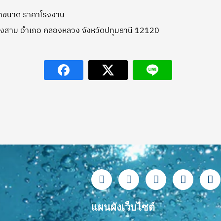
ทุกขนาด ราคาโรงงาน
บล คลองสาม อำเภอ คลองหลวง จังหวัดปทุมธานี 12120
F
L
Y
T
I
a
i
o
i
n
c
n
u
k
s
e
e
t
t
t
แผนผังเว็บไซต์
b
u
o
a