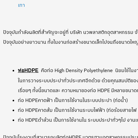
เทา
ปัจจุบันกำลังผลิตที่สำคัญจะอยู่ที่ บริษัท นวพลาสติกอุตสาหกรรม
ปัจจุบันอย่างยาวนาน ทั้งในงานก่อสร้างขนาดเล็กไปจนถึงขนาดใหญ
คือท่อ High Density Polyethylene นิยมใช้
ท่อ
HDPE
ในการวางระบบประปาทั่วประเทศอีกด้วย ด้วยคุณสมบัติของท่อ
เรื่อยๆ ทั้งนี้ขนาดและ ความหนาของท่อ HDPE มีหลายขนาดต
ท่อ HDPEคาดฟ้า เป็นการใช้งานในระบบประปา (ท่อน้ำ)
ท่อ HDPEคาดส้ม เป็นการใช้งานระบบไฟฟ้า (ท่อร้อยสายไฟ 
ท่อ HDPEดำล้วน เป็นการใช้งานใน ระบบประปาทั่วๆไป งา
ปัจจุบันโรงงานที่สามารถผลิตท่อHDPE มาตรฐานอุตสาหกรรมประเทศ