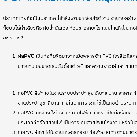
ประเทศไทยถือเป็นประเทศที่กำลังพัฒนา จึงมีไซต์งาน งานก่อสร้าง
ก็ตอบได้คำเดียวคือ ท่อน้ำนั่นเอง ท่อประเภทอะไร แบบไหนที่เป็น ท
อะไรบ้าง?
เป็นท่อที่ผลิตมาจากเม็ดพลาสติก PVC (โพลิไวนิ
ท่อPVC
ยาวนาน มีขนาดเริ่มต้นตั้งแต่ ½” และความยาวเส้นละ 4 เ
ท่อPVC สีฟ้า ใช้ในงานระบบประปา สุขาภิบาล บ้าน อาคาร ท่อพี
งานประปาสุขาภิบาล ภายในอาคาร เช่น ใช้เป็นท่อน้ำประปา หร
ท่อPVC สีเหลือง ใช้ในงานระบบไฟฟ้า สำหรับเป็นท่อร้อยสายไฟ
ประเภทท่อร้อยสายไฟ เป็นการเดินสายไฟในโรงงาน หรือในสถา
ท่อPVC สีเทา ใช้ในงานเกษตรกรรม ท่อพีวีซี สีเทา ตามมาต