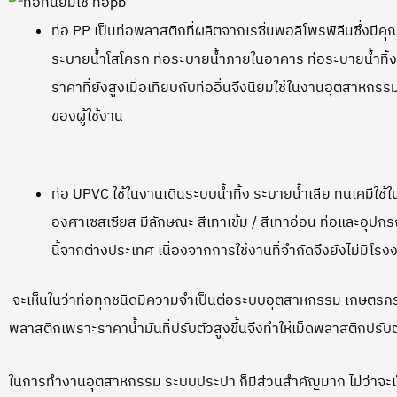
ท่อ PP เป็นท่อพลาสติกที่ผลิตจากเรซิ่นพอลิโพรพิลีนซึ่งมี
ระบายน้ำโสโครก ท่อระบายน้ำภายในอาคาร ท่อระบายน้ำทิ้ง
ราคาที่ยังสูงเมื่อเทียบกับท่ออื่นจึงนิยมใช้ในงานอุตสาหกรรมที
ของผู้ใช้งาน
ท่อ UPVC ใช้ในงานเดินระบบน้ำทิ้ง ระบายน้ำเสีย ทนเคมีใ
องศาเซสเซียส มีลักษณะ สีเทาเข้ม / สีเทาอ่อน ท่อและอุปกร
นี้จากต่างประเทศ เนื่องจากการใช้งานที่จำกัดจึงยังไม่มีโรง
จะเห็นในว่าท่อทุกชนิดมีความจำเป็นต่อระบบอุตสาหกรรม เกษตรกรรม
พลาสติกเพราะราคาน้ำมันที่ปรับตัวสูงขึ้นจึงทำให้เม็ดพลาสติกปรั
ในการทำงานอุตสาหกรรม ระบบประปา ก็มีส่วนสำคัญมาก ไม่ว่าจะเป็น