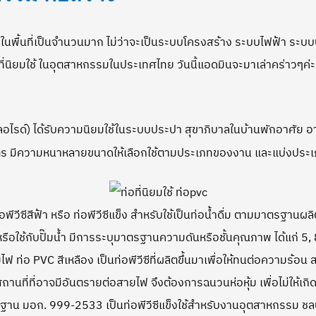
 ในพื้นที่เป็นจำนวนมาก ไม่ว่าจะเป็นระบบโครงสร้าง ระบบไฟฟ้า ระบบ
่อที่นิยมใช้ ในอุตสาหกรรมในประเทศไทย วันนี้แอดมินจะมาเล่าคร่าวๆค่
ลคลอไรด์) ได้รับความนิยมใช้ในระบบประปา สุขาภิบาลในบ้านพักอา
มตร มีความหนาหลายขนาดให้เลือกใช้ตามประเภทของงาน และแบ่งประเภ
วีซีสีฟ้า หรือ ท่อพีวีซีแข็ง สำหรับใช้เป็นท่อน้ำดื่ม ตามมาตรฐานผล
ือใช้กับปั๊มน้ำ มีการระบุมาตรฐานความดันหรือชั้นคุณภาพ ได้แก่ 5,
 ท่อ PVC สีเหลือง เป็นท่อพีวีซีที่ผลิตขึ้นมาเพื่อให้ทนต่อความร้อน
นที่ที่อาจมีอันตรายต่อสายไฟ จึงต้องการฉนวนห่อหุ้ม เพื่อไม่ให้เ
รฐาน มอก. 999-2533 เป็นท่อพีวีซีแข็งใช้สำหรับงานอุตสาหกรรม ชลป