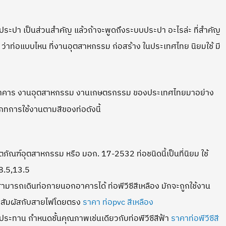
ประปา เป็นส่วนสำคัญ แล้วถ้าจะพูดถึงระบบประปา อะไรล่ะ ที่สำคัญ
ะ ว่าท่อแบบไหน ที่งานอุตสาหกรรม ก่อสร้าง ในประเทศไทย นิยมใช้ มี
ศัย อาคาร งานอุตสาหกรรม งานเกษตรกรรม ของประเทศไทยมาอย่าง
ทการใช้งานตามสีของท่อดังนี้
ิตภัณฑ์อุตสาหกรรม หรือ มอก. 17-2532 ท่อชนิดนี้เป็นที่นิยม ใช้
 8.5,13.5
 สามารถเดินท่อภายนอกอาคารได้ ท่อพีวีซีสีเหลือง มักจะถูกใช้งาน
กิดสัมผัสกับสายไฟโดยตรง
ราคา ท่อpvc สีเหลือง
ระทาน กำหนดชั้นคุณภาพเช่นเดียวกับท่อพีวีซีสีฟ้า
ราคาท่อพีวีซีสี