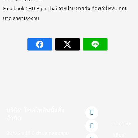
Facebook : HD Pipe Thai จำหน่าย ขายส่ง ท่อพีวีซี PVC ทุกข
นาด ราคาโรงงาน
F
L
Y
T
I
บริษัท โชคไพลินมั่งคั่ง
a
i
o
i
n
จำกัด
c
n
u
k
s
บทความ
e
e
t
t
t
88/95 หมู่ที่ 5 ตำบล คลองสาม
b
u
o
a
เกี่ยว