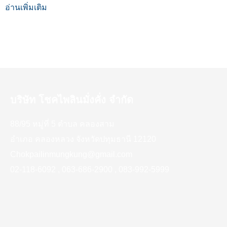
อ่านเพิ่มเติม
บริษัท โชคไพลินมั่งคั่ง จำกัด
88/95 หมู่ที่ 5 ตำบล คลองสาม
อำเภอ คลองหลวง จังหวัดปทุมธานี 12120
Chokpailinmungkung@gmail.com
02-118-6092 , 063-686-2900 , 083-992-5999