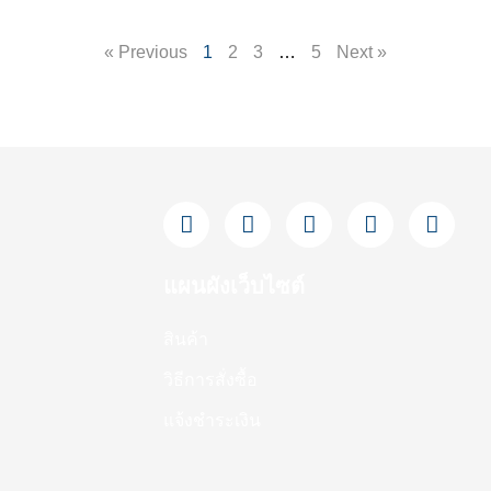
« Previous
1
2
3
…
5
Next »
F
L
Y
T
I
a
i
o
i
n
c
n
u
k
s
e
e
t
t
t
แผนผังเว็บไซต์
b
u
o
a
o
b
k
g
สินค้า
o
e
r
k
a
วิธีการสั่งซื้อ
-
m
f
แจ้งชำระเงิน