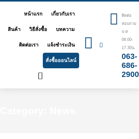
Skip
หน้าแรก
เกี่ยวกับเรา
ติดต่อ
to
สอบถาม
content
สินค้า
วิธีสั่งซื้อ
บทความ
จ-ส
08.00-
ติดต่อเรา
แจ้งชำระเงิน
17.30น.
063-
สั่งซื้อออนไลน์
686-
2900
Category: News