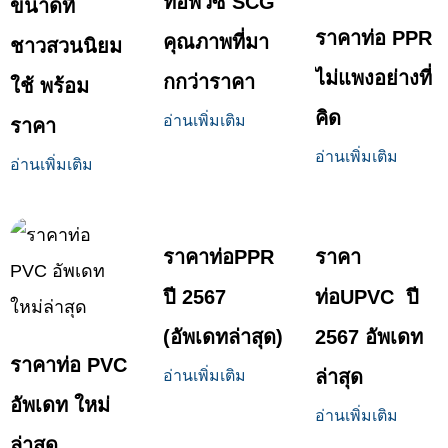
ท่อพีวีซี SCG
ขนาดที่
ราคาท่อ PPR
คุณภาพที่มา
ชาวสวนนิยม
ไม่แพงอย่างที่
กกว่าราคา
ใช้ พร้อม
คิด
อ่านเพิ่มเติม
ราคา
อ่านเพิ่มเติม
อ่านเพิ่มเติม
ราคาท่อPPR
ราคา
ปี 2567
ท่อUPVC ปี
(อัพเดทล่าสุด)
2567 อัพเดท
ราคาท่อ PVC
ล่าสุด
อ่านเพิ่มเติม
อัพเดท ใหม่
อ่านเพิ่มเติม
ล่าสุด