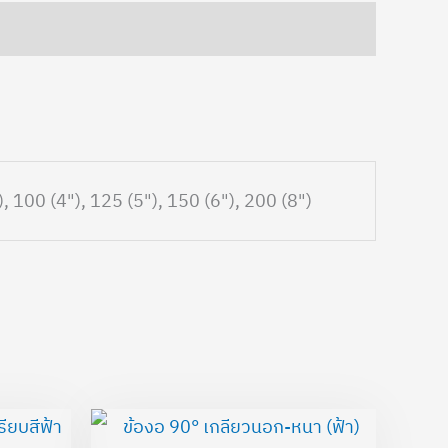
), 100 (4"), 125 (5"), 150 (6"), 200 (8")
rice
Price
ange:
range: