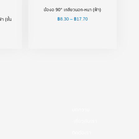
44.50
฿8.30
hrough
through
ข้องอ 90° เกลียวนอก-หนา (ฟ้า)
8,699.00
฿17.70
฿
8.30
–
฿
17.70
า (ชั้น
บทความ
เกี่ยวกับเรา
ติดต่อเรา