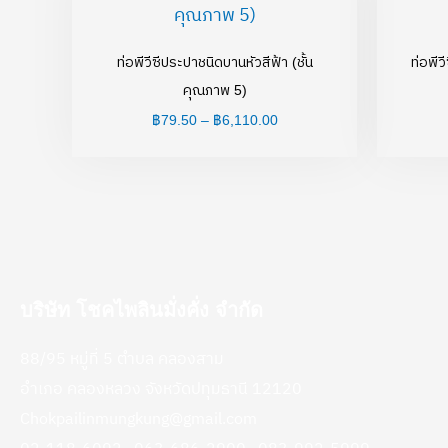
฿79.50
through
฿6,110.00
ท่อพีวีซีประปาชนิดบานหัวสีฟ้า (ชั้น
ท่อพีว
คุณภาพ 5)
฿
79.50
–
฿
6,110.00
บริษัท โชคไพลินมั่งคั่ง จำกัด
88/95 หมู่ที่ 5 ตำบล คลองสาม
อำเภอ คลองหลวง จังหวัดปทุมธานี 12120
Chokpailinmungkung@gmail.com