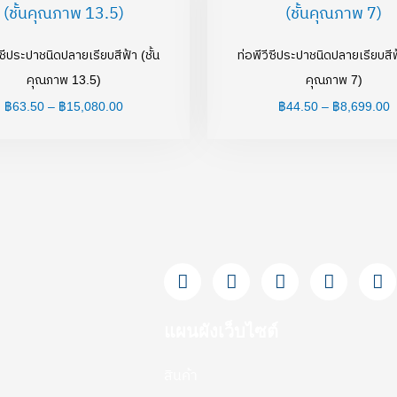
฿63.50
฿
through
t
฿15,080.00
฿
ีซีประปาชนิดปลายเรียบสีฟ้า (ชั้น
ท่อพีวีซีประปาชนิดปลายเรียบสีฟ้
คุณภาพ 13.5)
คุณภาพ 7)
฿
63.50
–
฿
15,080.00
฿
44.50
–
฿
8,699.00
F
L
Y
T
I
a
i
o
i
n
c
n
u
k
s
e
e
t
t
t
แผนผังเว็บไซต์
b
u
o
a
o
b
k
g
สินค้า
o
e
r