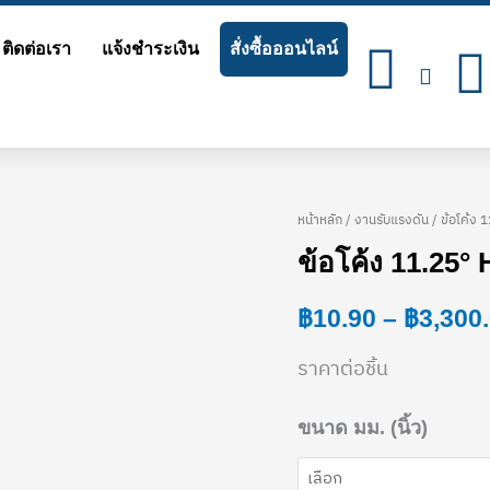
ติดต่อเรา
แจ้งชำระเงิน
สั่งซื้อออนไลน์
หน้าหลัก
/
งานรับแรงดัน
/ ข้อโค้ง 
จำนวน
ข้อโค้ง 11.25° 
ข้อ
โค้ง
฿
10.90
–
฿
3,300
11.25°
ราคาต่อชิ้น
H
บาน
ขนาด มม. (นิ้ว)
2