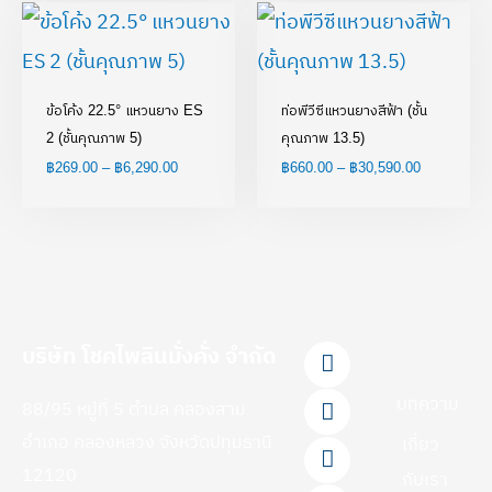
Price
Price
range:
range:
฿269.00
฿660.00
through
through
฿6,290.00
฿30,590.00
ข้อโค้ง 22.5° แหวนยาง ES
ท่อพีวีซีแหวนยางสีฟ้า (ชั้น
2 (ชั้นคุณภาพ 5)
คุณภาพ 13.5)
฿
269.00
–
฿
6,290.00
฿
660.00
–
฿
30,590.00
F
L
Y
T
I
บริษัท โชคไพลินมั่งคั่ง จำกัด
a
i
o
i
n
c
n
u
k
s
บทความ
88/95 หมู่ที่ 5 ตำบล คลองสาม
e
e
t
t
t
b
u
o
a
อำเภอ คลองหลวง จังหวัดปทุมธานี
เกี่ยว
o
b
k
g
12120
กับเรา
o
e
r