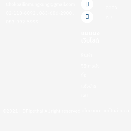
Chokpailinmungkung@gmail.com
k
a
ติดต่อ
-
m
02-118-6092 , 063-686-2900 ,
f
เรา
083-992-5999
แผนผัง
เว็บไซต์
สินค้า
วิธีการสั่ง
ซื้อ
แจ้งชำระ
เงิน
นโยบายความเป็นส่วนตัว
©2021 HDPipethai All right reserved.