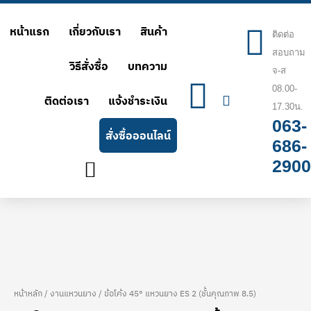
Skip
หน้าแรก
เกี่ยวกับเรา
สินค้า
to
ติดต่อ
สอบถาม
content
วิธีสั่งซื้อ
บทความ
จ-ส
08.00-
ติดต่อเรา
แจ้งชำระเงิน
17.30น.
063-
สั่งซื้อออนไลน์
686-
2900
หน้าหลัก
/
งานแหวนยาง
/ ข้อโค้ง 45° แหวนยาง ES 2 (ชั้นคุณภาพ 8.5)
จำนวน
Price