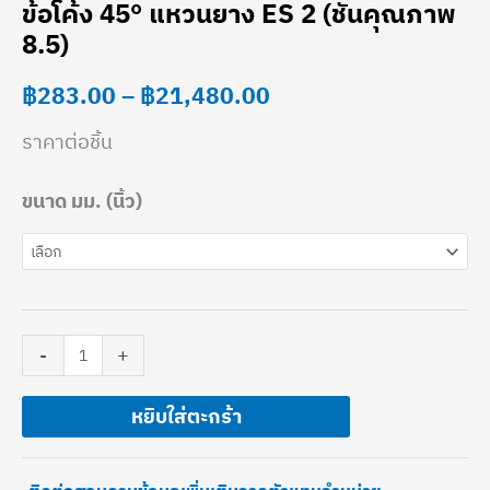
ข้อโค้ง 45° แหวนยาง ES 2 (ชั้นคุณภาพ
ข้อ
range:
8.5)
โค้ง
฿283.00
฿
283.00
–
฿
21,480.00
45°
through
แหวน
ราคาต่อชิ้น
฿21,480.00
ยาง
ขนาด มม. (นิ้ว)
ES
2
(ชั้น
คุณภาพ
-
+
8.5)
ชิ้น
หยิบใส่ตะกร้า