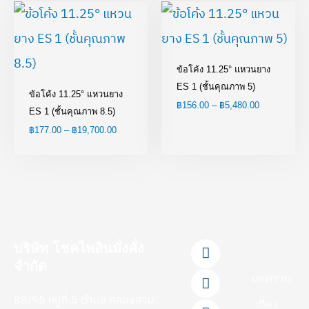
Price
Price
range:
range:
฿177.00
฿156.00
through
through
฿19,700.00
฿5,480.00
ข้อโค้ง 11.25° แหวนยาง
ES 1 (ชั้นคุณภาพ 5)
ข้อโค้ง 11.25° แหวนยาง
฿
156.00
–
฿
5,480.00
ES 1 (ชั้นคุณภาพ 8.5)
฿
177.00
–
฿
19,700.00
F
L
Y
T
I
บริษัท โชคไพลินมั่งคั่ง
a
i
o
i
n
จำกัด
c
n
u
k
s
บทความ
e
e
t
t
t
88/95 หมู่ที่ 5 ตำบล คลองสาม
b
u
o
a
เกี่ยว