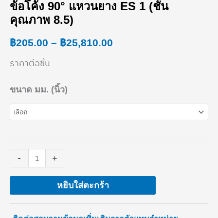
ข้อโค้ง 90° แหวนยาง ES 1 (ชั้น
ข้อ
range:
คุณภาพ 8.5)
โค้ง
฿205.00
฿
205.00
–
฿
25,810.00
90°
through
แหวน
ราคาต่อชิ้น
฿25,810.00
ยาง
ขนาด มม. (นิ้ว)
ES
1
(ชั้น
คุณภาพ
-
+
8.5)
ชิ้น
หยิบใส่ตะกร้า