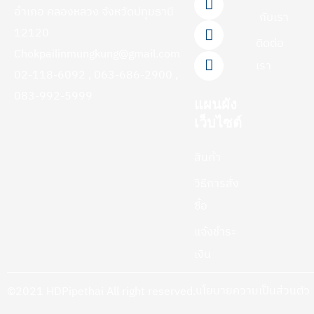
o
b
k
g
อำเภอ คลองหลวง จังหวัดปทุมธานี
กับเรา
o
e
r
12120
k
a
ติดต่อ
-
m
Chokpailinmungkung@gmail.com
f
เรา
02-118-6092 , 063-686-2900 ,
083-992-5999
แผนผัง
เว็บไซต์
สินค้า
วิธีการสั่ง
ซื้อ
แจ้งชำระ
เงิน
นโยบายความเป็นส่วนตัว
©2021 HDPipethai All right reserved.