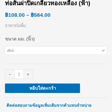
ท่อสั้นฝาปิดเกลียวทองเหลือง (ฟ้า)
ท่อ
range:
สั้น
฿
108.00
–
฿
564.00
฿108.00
ฝา
ราคาต่อชิ้น
through
ปิด
฿564.00
ขนาด มม. (นิ้ว)
เกลียว
ทอง
เหลือง
(ฟ้า)
-
+
ชิ้น
หยิบใส่ตะกร้า
ติดต่อสอบถามข้อมูลเพิ่มเติมจากตัวแทนจำหน่าย