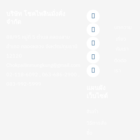
F
L
Y
T
I
บริษัท โชคไพลินมั่งคั่ง
a
i
o
i
n
จำกัด
c
n
u
k
s
บทความ
e
e
t
t
t
88/95 หมู่ที่ 5 ตำบล คลองสาม
b
u
o
a
เกี่ยว
o
b
k
g
อำเภอ คลองหลวง จังหวัดปทุมธานี
กับเรา
o
e
r
12120
k
a
ติดต่อ
-
m
Chokpailinmungkung@gmail.com
f
เรา
02-118-6092 , 063-686-2900 ,
083-992-5999
แผนผัง
เว็บไซต์
สินค้า
วิธีการสั่ง
ซื้อ