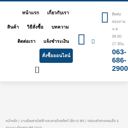
Skip
หน้าแรก
เกี่ยวกับเรา
to
ติดต่อ
สอบถาม
content
สินค้า
วิธีสั่งซื้อ
บทความ
จ-ส
08.00-
ติดต่อเรา
แจ้งชำระเงิน
17.30น.
063-
สั่งซื้อออนไลน์
686-
2900
หน้าหลัก
/
งานร้อยสายไฟฟ้าและสายโทรศัพท์ (สีขาว) BS
/ กล่องพักสายกลมลึก 2
จำนวน
Price
ทางมุม-ร้อยสาย BS (ขาว)