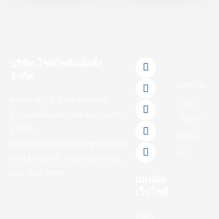
F
L
Y
T
I
บริษัท โชคไพลินมั่งคั่ง
a
i
o
i
n
จำกัด
c
n
u
k
s
บทความ
e
e
t
t
t
88/95 หมู่ที่ 5 ตำบล คลองสาม
b
u
o
a
เกี่ยว
o
b
k
g
อำเภอ คลองหลวง จังหวัดปทุมธานี
กับเรา
o
e
r
12120
k
a
ติดต่อ
-
m
Chokpailinmungkung@gmail.com
f
เรา
02-118-6092 , 063-686-2900 ,
083-992-5999
แผนผัง
เว็บไซต์
สินค้า