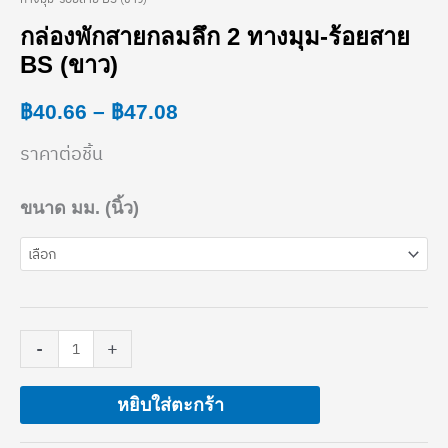
กล่อง
range:
กล่องพักสายกลมลึก 2 ทางมุม-ร้อยสาย
พัก
BS (ขาว)
฿40.66
สาย
through
฿
40.66
–
฿
47.08
กลม
฿47.08
ราคาต่อชิ้น
ลึก
2
ขนาด มม. (นิ้ว)
ทาง
มุม-
ร้อย
สาย
-
+
BS
หยิบใส่ตะกร้า
(ขาว)
ชิ้น