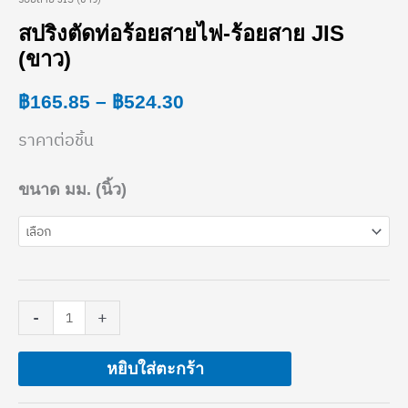
สปริง
range:
สปริงตัดท่อร้อยสายไฟ-ร้อยสาย JIS
ตัด
(ขาว)
฿165.85
ท่อ
through
฿
165.85
–
฿
524.30
ร้อย
฿524.30
ราคาต่อชิ้น
สาย
ไฟ-
ขนาด มม. (นิ้ว)
ร้อย
สาย
JIS
(ขาว)
-
+
ชิ้น
หยิบใส่ตะกร้า