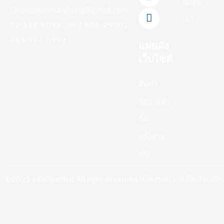
ติดต่อ
-
m
Chokpailinmungkung@gmail.com
f
เรา
02-118-6092 , 063-686-2900 ,
083-992-5999
แผนผัง
เว็บไซต์
สินค้า
วิธีการสั่ง
ซื้อ
แจ้งชำระ
เงิน
นโยบายความเป็นส่วนตัว
©2021 HDPipethai All right reserved.