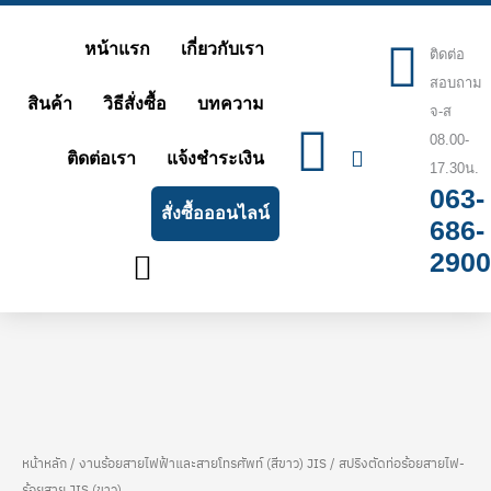
Skip
หน้าแรก
เกี่ยวกับเรา
to
ติดต่อ
สอบถาม
content
สินค้า
วิธีสั่งซื้อ
บทความ
จ-ส
08.00-
ติดต่อเรา
แจ้งชำระเงิน
17.30น.
063-
สั่งซื้อออนไลน์
686-
2900
หน้าหลัก
/
งานร้อยสายไฟฟ้าและสายโทรศัพท์ (สีขาว) JIS
/ สปริงตัดท่อร้อยสายไฟ-
จำนวน
Price
ร้อยสาย JIS (ขาว)