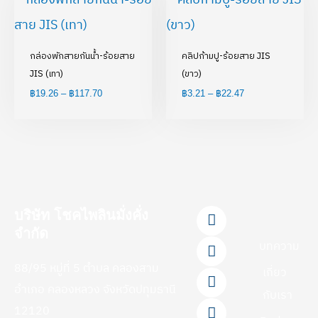
range:
range:
฿19.26
฿3.21
through
through
฿117.70
฿22.47
กล่องพักสายกันน้ำ-ร้อยสาย
คลิปก้ามปู-ร้อยสาย JIS
JIS (เทา)
(ขาว)
฿
19.26
–
฿
117.70
฿
3.21
–
฿
22.47
F
L
Y
T
I
บริษัท โชคไพลินมั่งคั่ง
a
i
o
i
n
จำกัด
c
n
u
k
s
บทความ
e
e
t
t
t
88/95 หมู่ที่ 5 ตำบล คลองสาม
b
u
o
a
เกี่ยว
o
b
k
g
อำเภอ คลองหลวง จังหวัดปทุมธานี
กับเรา
o
e
r
12120
k
a