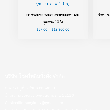
฿57.00
through
฿12,960.00
ท่อพีวีซีประปาชนิดปลายเรียบสีฟ้า (ชั้น
ท่อพีวีซ
คุณภาพ 10.5)
฿
57.00
–
฿
12,960.00
บริษัท โชคไพลินมั่งคั่ง จำกัด
88/95 หมู่ที่ 5 ตำบล คลองสาม
อำเภอ คลองหลวง จังหวัดปทุมธานี 12120
Chokpailinmungkung@gmail.com