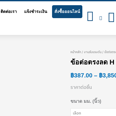
ติดต่อเรา
แจ้งชำระเงิน
สั่งซื้อออนไลน์
หน้าหลัก
/
งานรับแรงดัน
/ ข้อต่อตร
จำนวน
ข้อต่อตรงลด H 
ข้อ
ต่อ
฿
387.00
–
฿
3,85
ตรง
ราคาต่อชิ้น
ลด
H
ขนาด มม. (นิ้ว)
(ชั้น