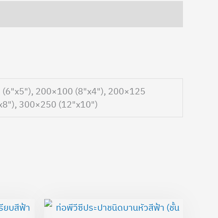
 (6"x5"), 200×100 (8"x4"), 200×125
x8"), 300×250 (12"x10")
Price
Price
range:
range: