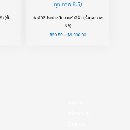
฿63.50
฿50.50
through
through
฿15,080.00
฿9,900.00
า (ชั้น
ท่อพีวีซีประปาชนิดบานหัวสีฟ้า (ชั้นคุณภาพ
8.5)
฿
50.50
–
฿
9,900.00
บทความ
เกี่ยวกับเรา
ติดต่อเรา