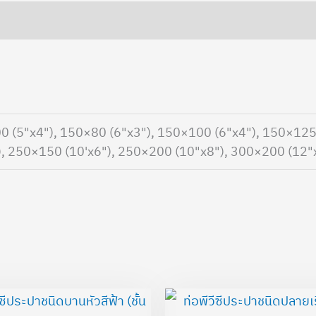
0 (5"x4"), 150×80 (6"x3"), 150×100 (6"x4"), 150×125
), 250×150 (10'x6"), 250×200 (10"x8"), 300×200 (12"
Price
range: