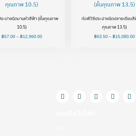
฿57.00
through
฿12,960.00
ีประปาชนิดบานหัวสีฟ้า (ชั้นคุณภาพ
ท่อพีวีซีประปาชนิดปลายเรียบสีฟ้
10.5)
คุณภาพ 13.5)
฿
57.00
–
฿
12,960.00
฿
63.50
–
฿
15,080.00
F
L
Y
T
I
a
i
o
i
n
c
n
u
k
s
e
e
t
t
t
แผนผังเว็บไซต์
b
u
o
a
o
b
k
g
สินค้า
o
e
r