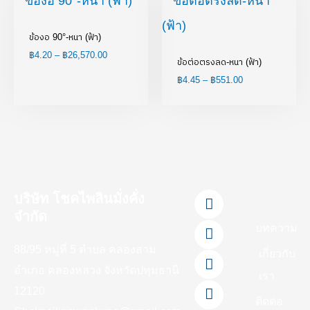
range:
range:
฿4.20
฿4.45
through
through
ข้องอ 90°-หนา (ฟ้า)
฿26,570.00
฿551.00
฿
4.20
–
฿
26,570.00
ข้อต่อตรงลด-หนา (ฟ้า)
฿
4.45
–
฿
551.00
F
L
Y
T
I
บริษัท โชคไพลินมั่งคั่ง
a
i
o
i
n
จำกัด
c
n
u
k
s
บทความ
e
e
t
t
t
88/95 หมู่ที่ 5 ตำบล คลองสาม
b
u
o
a
เกี่ยวกับ
o
b
k
g
อำเภอ คลองหลวง จังหวัดปทุมธานี
เรา
o
e
r
12120
k
a
ติดต่อ