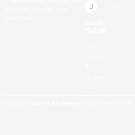
-
m
Chokpailinmungkung@gmail.com
เรา
f
02-118-6092 , 063-686-2900 ,
083-992-5999
แผนผัง
เว็บไซต์
สินค้า
วิธีการสั่ง
ซื้อ
แจ้งชำระ
เงิน
นโยบายความเป็นส่วนตัว
©2021 HDPipethai All right reserved.