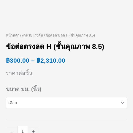
หน้าหลัก
/
งานรับแรงดัน
/ ข้อต่อตรงลด H (ชั้นคุณภาพ 8.5)
จำนวน
Price
ข้อต่อตรงลด H (ชั้นคุณภาพ 8.5)
ข้อ
range:
ต่อ
฿
300.00
–
฿
2,310.00
฿300.00
ตรง
ราคาต่อชิ้น
through
ลด
฿2,310.00
ขนาด มม. (นิ้ว)
H
(ชั้น
คุณภาพ
8.5)
-
+