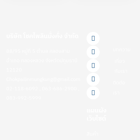
F
L
Y
T
I
บริษัท โชคไพลินมั่งคั่ง จำกัด
a
i
o
i
n
c
n
u
k
s
บทความ
88/95 หมู่ที่ 5 ตำบล คลองสาม
e
e
t
t
t
b
u
o
a
อำเภอ คลองหลวง จังหวัดปทุมธานี
เกี่ยว
o
b
k
g
12120
กับเรา
o
e
r
Chokpailinmungkung@gmail.com
k
a
ติดต่อ
-
m
02-118-6092 , 063-686-2900 ,
f
เรา
083-992-5999
แผนผัง
เว็บไซต์
สินค้า