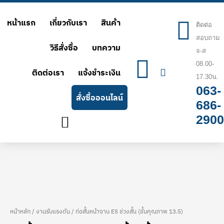
Skip
หน้าแรก
เกี่ยวกับเรา
สินค้า
to
ติดต่อ
สอบถาม
content
วิธีสั่งซื้อ
บทความ
จ-ส
08.00-
ติดต่อเรา
แจ้งชำระเงิน
17.30น.
063-
สั่งซื้อออนไลน์
686-
2900
หน้าหลัก
/
งานรับแรงดัน
/ ท่อสั้นหน้าจาน ES ช่วงสั้น (ชั้นคุณภาพ 13.5)
จำนวน
Price