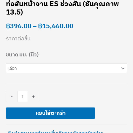
ท่อสั้นหน้าจาน ES ช่วงสั้น (ชั้นคุณภาพ
ท่อ
range:
13.5)
สั้น
฿396.00
฿
396.00
–
฿
15,660.00
หน้า
through
จาน
ราคาต่อชิ้น
฿15,660.00
ES
ขนาด มม. (นิ้ว)
ช่วง
สั้น
(ชั้น
คุณภาพ
-
+
13.5)
ชิ้น
หยิบใส่ตะกร้า