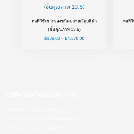
฿336.00
through
฿4,370.00
ท่อพีวีซีเซาะร่องชนิดปลายเรียบสีฟ้า
ท่อพีว
(ชั้นคุณภาพ 13.5)
฿
336.00
–
฿
4,370.00
บริษัท โชคไพลินมั่งคั่ง จำกัด
88/95 หมู่ที่ 5 ตำบล คลองสาม
อำเภอ คลองหลวง จังหวัดปทุมธานี 12120
Chokpailinmungkung@gmail.com