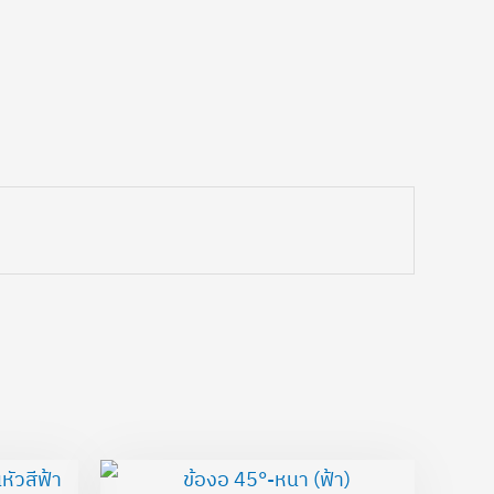
Price
Price
range:
range: