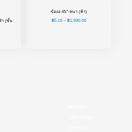
฿336.00
฿5.15
through
through
ข้องอ 45°-หนา (ฟ้า)
฿4,370.00
฿1,990.00
฿
5.15
–
฿
1,990.00
้า (ชั้น
บทความ
เกี่ยวกับเรา
ติดต่อเรา