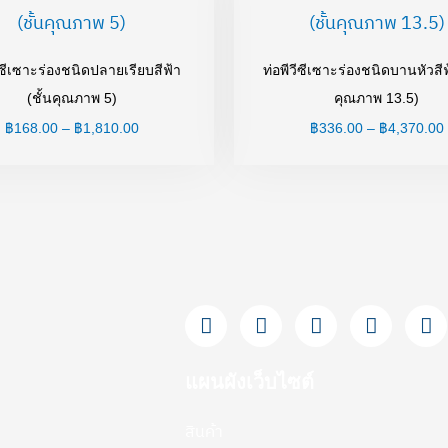
฿168.00
through
฿1,810.00
ีซีเซาะร่องชนิดปลายเรียบสีฟ้า
ท่อพีวีซีเซาะร่องชนิดบานหัวสีฟ
(ชั้นคุณภาพ 5)
คุณภาพ 13.5)
฿
168.00
–
฿
1,810.00
฿
336.00
–
฿
4,370.00
F
L
Y
T
I
a
i
o
i
n
c
n
u
k
s
e
e
t
t
t
แผนผังเว็บไซต์
b
u
o
a
o
b
k
g
สินค้า
o
e
r