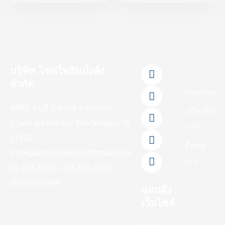
F
L
Y
T
I
บริษัท โชคไพลินมั่งคั่ง
a
i
o
i
n
จำกัด
c
n
u
k
s
บทความ
e
e
t
t
t
88/95 หมู่ที่ 5 ตำบล คลองสาม
b
u
o
a
เกี่ยวกับ
o
b
k
g
อำเภอ คลองหลวง จังหวัดปทุมธานี
เรา
o
e
r
12120
k
a
ติดต่อ
-
m
Chokpailinmungkung@gmail.com
เรา
f
02-118-6092 , 063-686-2900 ,
083-992-5999
แผนผัง
เว็บไซต์