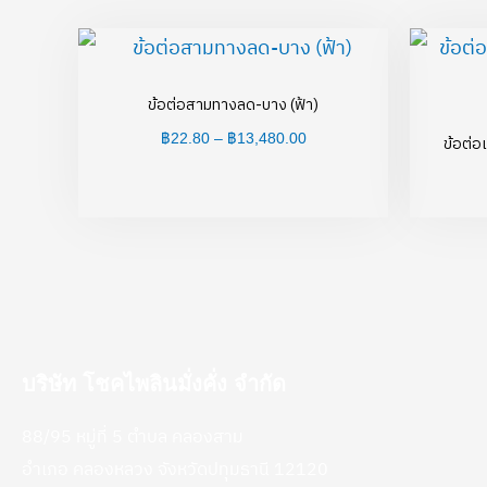
Price
range:
฿22.80
through
ข้อต่อสามทางลด-บาง (ฟ้า)
฿13,480.00
฿
22.80
–
฿
13,480.00
ข้อต่อ
บริษัท โชคไพลินมั่งคั่ง จำกัด
88/95 หมู่ที่ 5 ตำบล คลองสาม
อำเภอ คลองหลวง จังหวัดปทุมธานี 12120