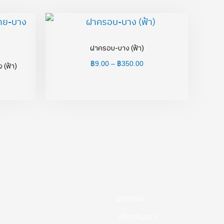
rice
Price
ange:
range:
194.00
฿9.00
hrough
through
ฝาครอบ-บาง (ฟ้า)
792.00
฿350.00
฿
9.00
–
฿
350.00
 (ฟ้า)
บทความ
เกี่ยวกับเรา