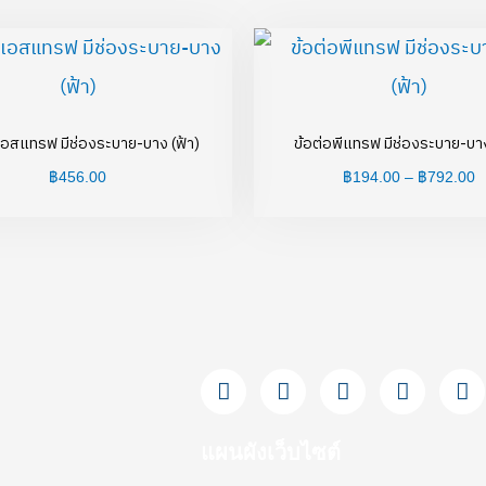
P
r
฿
t
฿
เอสแทรฟ มีช่องระบาย-บาง (ฟ้า)
ข้อต่อพีแทรฟ มีช่องระบาย-บาง
฿
456.00
฿
194.00
–
฿
792.00
F
L
Y
T
I
a
i
o
i
n
c
n
u
k
s
e
e
t
t
t
แผนผังเว็บไซต์
b
u
o
a