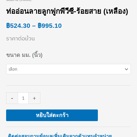
ท่อ
range:
ท่ออ่อนลายลูกฟูกพีวีซี-ร้อยสาย (เหลือง)
อ่อน
฿524.30
฿
524.30
–
฿
995.10
ลาย
through
ลูกฟูก
ราคาต่อม้วน
฿995.10
พี
ขนาด มม. (นิ้ว)
วีซี-
ร้อย
สาย
(เหลือง)
-
+
ชิ้น
หยิบใส่ตะกร้า
ติดต่อสอบถามข้อมูลเพิ่มเติมจากตัวแทนจำหน่าย