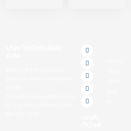
F
L
Y
T
I
บริษัท โชคไพลินมั่งคั่ง
a
i
o
i
n
จำกัด
c
n
u
k
s
บทความ
e
e
t
t
t
88/95 หมู่ที่ 5 ตำบล คลองสาม
b
u
o
a
เกี่ยว
o
b
k
g
อำเภอ คลองหลวง จังหวัดปทุมธานี
กับเรา
o
e
r
12120
k
a
ติดต่อ
-
m
Chokpailinmungkung@gmail.com
f
เรา
02-118-6092 , 063-686-2900 ,
083-992-5999
แผนผัง
เว็บไซต์