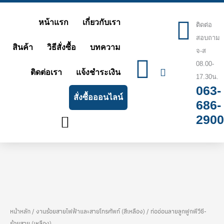
Skip
หน้าแรก
เกี่ยวกับเรา
to
ติดต่อ
สอบถาม
content
สินค้า
วิธีสั่งซื้อ
บทความ
จ-ส
08.00-
ติดต่อเรา
แจ้งชำระเงิน
17.30น.
063-
สั่งซื้อออนไลน์
686-
2900
หน้าหลัก
/
งานร้อยสายไฟฟ้าและสายโทรศัพท์ (สีเหลือง)
/ ท่ออ่อนลายลูกฟูกพีวีซี-
จำนวน
Price
ร้อยสาย (เหลือง)