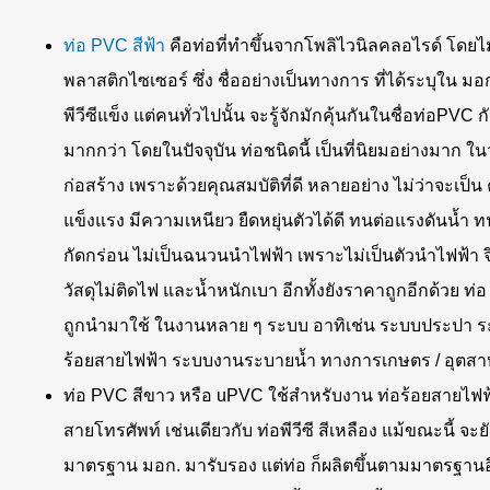
ท่อ PVC สีฟ้า
คือท่อที่ทำขึ้นจากโพลิไวนิลคลอไรด์ โดยไ
พลาสติกไซเซอร์ ซึ่ง ชื่ออย่างเป็นทางการ ที่ได้ระบุใน มอก
พีวีซีแข็ง แต่คนทั่วไปนั้น จะรู้จักมักคุ้นกันในชื่อท่อPVC ก
มากกว่า โดยในปัจจุบัน ท่อชนิดนี้ เป็นที่นิยมอย่างมาก ใ
ก่อสร้าง เพราะด้วยคุณสมบัติที่ดี หลายอย่าง ไม่ว่าจะเป็
แข็งแรง มีความเหนียว ยืดหยุ่นตัวได้ดี ทนต่อแรงดันน้ำ 
กัดกร่อน ไม่เป็นฉนวนนำไฟฟ้า เพราะไม่เป็นตัวนำไฟฟ้า จ
วัสดุไม่ติดไฟ และน้ำหนักเบา อีกทั้งยังราคาถูกอีกด้วย ท่
ถูกนำมาใช้ ในงานหลาย ๆ ระบบ อาทิเช่น ระบบประปา 
ร้อยสายไฟฟ้า ระบบงานระบายน้ำ ทางการเกษตร / อุตส
ท่อ PVC สีขาว หรือ uPVC ใช้สำหรับงาน ท่อร้อยสายไฟฟ
สายโทรศัพท์ เช่นเดียวกับ ท่อพีวีซี สีเหลือง แม้ขณะนี้ จะยั
มาตรฐาน มอก. มารับรอง แต่ท่อ ก็ผลิตขึ้นตามมาตรฐานอ