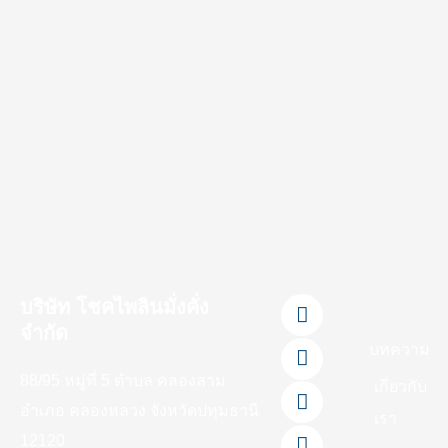
F
L
Y
T
I
บริษัท โชคไพลินมั่งคั่ง
a
i
o
i
n
จำกัด
c
n
u
k
s
บทความ
e
e
t
t
t
88/95 หมู่ที่ 5 ตำบล คลองสาม
b
u
o
a
เกี่ยวกับ
o
b
k
g
อำเภอ คลองหลวง จังหวัดปทุมธานี
เรา
o
e
r
12120