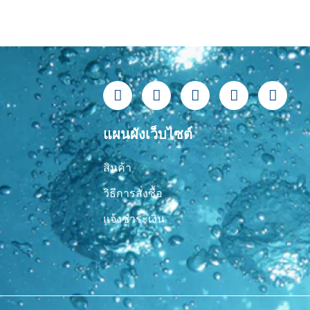
F
L
Y
T
I
a
i
o
i
n
c
n
u
k
s
e
e
t
t
t
แผนผังเว็บไซต์
b
u
o
a
o
b
k
g
สินค้า
o
e
r
k
a
วิธีการสั่งซื้อ
-
m
f
แจ้งชำระเงิน