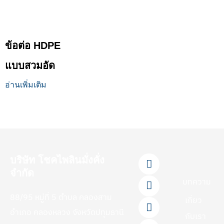
ข้อต่อ HDPE
แบบสวมอัด
อ่านเพิ่มเติม
F
L
Y
T
I
บริษัท โชคไพลินมั่งคั่ง
a
i
o
i
n
จำกัด
c
n
u
k
s
บทความ
e
e
t
t
t
88/95 หมู่ที่ 5 ตำบล คลองสาม
b
u
o
a
เกี่ยว
o
b
k
g
อำเภอ คลองหลวง จังหวัดปทุมธานี
กับเรา
o
e
r