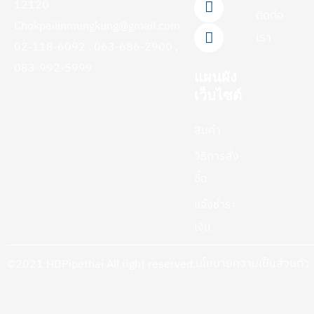
12120
k
a
ติดต่อ
-
m
Chokpailinmungkung@gmail.com
f
เรา
02-118-6092 , 063-686-2900 ,
083-992-5999
แผนผัง
เว็บไซต์
สินค้า
วิธีการสั่ง
ซื้อ
แจ้งชำระ
เงิน
นโยบายความเป็นส่วนตัว
©2021 HDPipethai All right reserved.