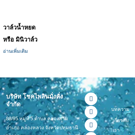
วาล์วน้ำหยด
หรือ มินิวาล์ว
อ่านเพิ่มเติม
F
L
Y
T
I
บริษัท โชคไพลินมั่งคั่ง
a
i
o
i
n
จำกัด
c
n
u
k
s
บทความ
e
e
t
t
t
88/95 หมู่ที่ 5 ตำบล คลองสาม
b
u
o
a
เกี่ยวกับ
o
b
k
g
อำเภอ คลองหลวง จังหวัดปทุมธานี
เรา
o
e
r