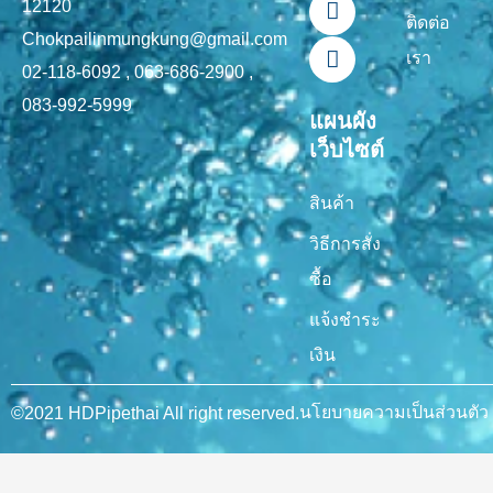
12120
k
a
ติดต่อ
-
m
Chokpailinmungkung@gmail.com
เรา
f
02-118-6092 , 063-686-2900 ,
083-992-5999
แผนผัง
เว็บไซต์
สินค้า
วิธีการสั่ง
ซื้อ
แจ้งชำระ
เงิน
นโยบายความเป็นส่วนตัว
©2021 HDPipethai All right reserved.