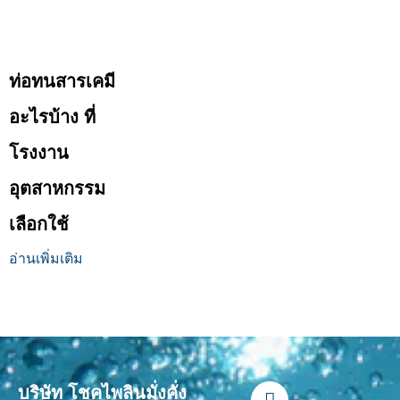
ท่อทนสารเคมี
อะไรบ้าง ที่
โรงงาน
อุตสาหกรรม
เลือกใช้
อ่านเพิ่มเติม
F
L
Y
T
I
บริษัท โชคไพลินมั่งคั่ง