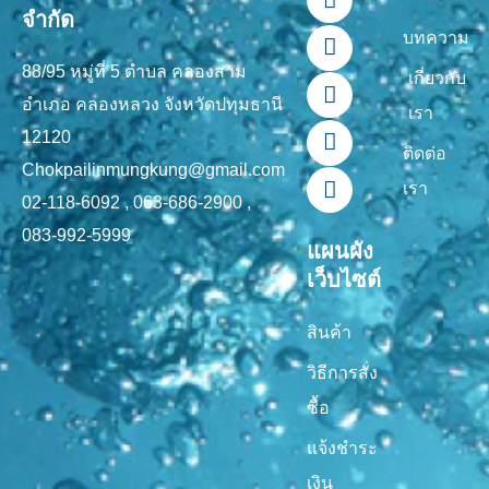
a
i
o
i
n
จำกัด
c
n
u
k
s
บทความ
e
e
t
t
t
88/95 หมู่ที่ 5 ตำบล คลองสาม
b
u
o
a
เกี่ยวกับ
o
b
k
g
อำเภอ คลองหลวง จังหวัดปทุมธานี
เรา
o
e
r
12120
k
a
ติดต่อ
-
m
Chokpailinmungkung@gmail.com
เรา
f
02-118-6092 , 063-686-2900 ,
083-992-5999
แผนผัง
เว็บไซต์
สินค้า
วิธีการสั่ง
ซื้อ
แจ้งชำระ
เงิน