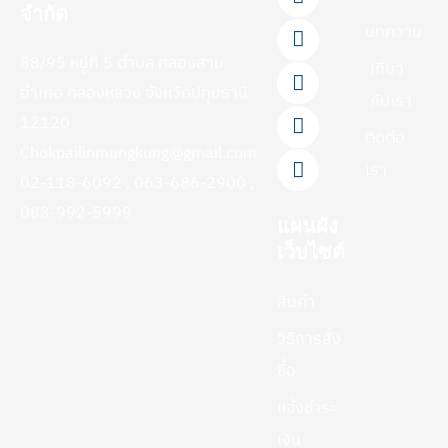
a
i
o
i
n
จำกัด
c
n
u
k
s
บทความ
e
e
t
t
t
88/95 หมู่ที่ 5 ตำบล คลองสาม
b
u
o
a
เกี่ยว
o
b
k
g
อำเภอ คลองหลวง จังหวัดปทุมธานี
กับเรา
o
e
r
12120
k
a
ติดต่อ
-
m
Chokpailinmungkung@gmail.com
f
เรา
02-118-6092 , 063-686-2900 ,
083-992-5999
แผนผัง
เว็บไซต์
สินค้า
วิธีการสั่ง
ซื้อ
แจ้งชำระ
เงิน