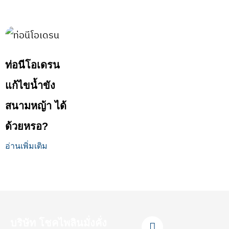
ท่อนีโอเดรน
แก้ไขน้ำขัง
สนามหญ้า ได้
ด้วยหรอ?
อ่านเพิ่มเติม
F
L
Y
T
I
บริษัท โชคไพลินมั่งคั่ง