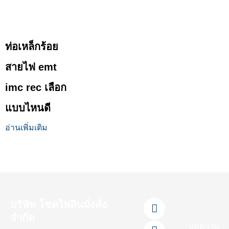
ท่อเหล็กร้อย
สายไฟ emt
imc rec เลือก
แบบไหนดี
อ่านเพิ่มเติม
F
L
Y
T
I
บริษัท โชคไพลินมั่งคั่ง
a
i
o
i
n
จำกัด
c
n
u
k
s
บทความ