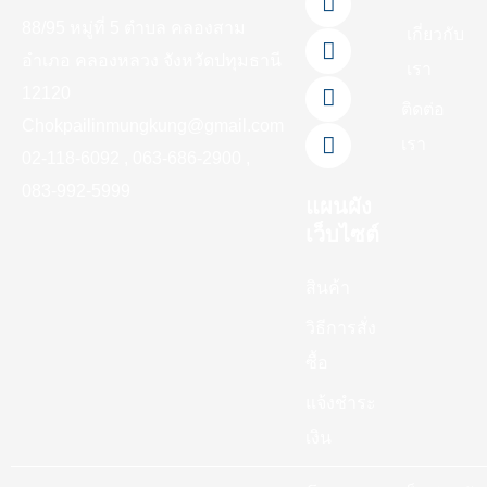
e
e
t
t
t
88/95 หมู่ที่ 5 ตำบล คลองสาม
b
u
o
a
เกี่ยวกับ
o
b
k
g
อำเภอ คลองหลวง จังหวัดปทุมธานี
เรา
o
e
r
12120
k
a
ติดต่อ
-
m
Chokpailinmungkung@gmail.com
เรา
f
02-118-6092 , 063-686-2900 ,
083-992-5999
แผนผัง
เว็บไซต์
สินค้า
วิธีการสั่ง
ซื้อ
แจ้งชำระ
เงิน