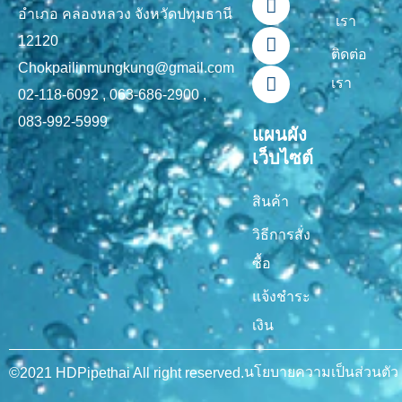
o
b
k
g
อำเภอ คลองหลวง จังหวัดปทุมธานี
เรา
o
e
r
12120
k
a
ติดต่อ
-
m
Chokpailinmungkung@gmail.com
เรา
f
02-118-6092 , 063-686-2900 ,
083-992-5999
แผนผัง
เว็บไซต์
สินค้า
วิธีการสั่ง
ซื้อ
แจ้งชำระ
เงิน
นโยบายความเป็นส่วนตัว
©2021 HDPipethai All right reserved.