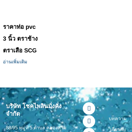
ราคาท่อ pvc
3 นิ้ว ตราช้าง
ตราเสือ SCG
อ่านเพิ่มเติม
F
L
Y
T
I
บริษัท โชคไพลินมั่งคั่ง
a
i
o
i
n
จำกัด
c
n
u
k
s
บทความ
e
e
t
t
t
88/95 หมู่ที่ 5 ตำบล คลองสาม
b
u
o
a
เกี่ยวกับ