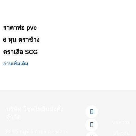
ราคาท่อ pvc
6 หุน ตราช้าง
ตราเสือ SCG
อ่านเพิ่มเติม
F
L
Y
T
I
บริษัท โชคไพลินมั่งคั่ง
a
i
o
i
n
จำกัด
c
n
u
k
s
บทความ
e
e
t
t
t
88/95 หมู่ที่ 5 ตำบล คลองสาม
b
u
o
a
เกี่ยวกับ