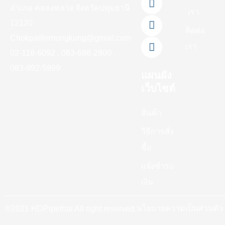
o
b
k
g
อำเภอ คลองหลวง จังหวัดปทุมธานี
เรา
o
e
r
12120
k
a
ติดต่อ
-
m
Chokpailinmungkung@gmail.com
เรา
f
02-118-6092 , 063-686-2900 ,
083-992-5999
แผนผัง
เว็บไซต์
สินค้า
วิธีการสั่ง
ซื้อ
แจ้งชำระ
เงิน
นโยบายความเป็นส่วนตัว
©2021 HDPipethai All right reserved.