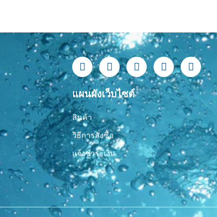
F
L
Y
T
I
a
i
o
i
n
c
n
u
k
s
e
e
t
t
t
แผนผังเว็บไซต์
b
u
o
a
o
b
k
g
สินค้า
o
e
r
k
a
วิธีการสั่งซื้อ
-
m
f
แจ้งชำระเงิน