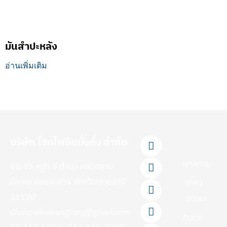
มันสำปะหลัง
อ่านเพิ่มเติม
F
L
Y
T
I
บริษัท โชคไพลินมั่งคั่ง จำกัด
a
i
o
i
n
c
n
u
k
s
บทความ
88/95 หมู่ที่ 5 ตำบล คลองสาม
e
e
t
t
t
b
u
o
a
อำเภอ คลองหลวง จังหวัดปทุมธานี
เกี่ยว
o
b
k
g
12120
กับเรา
o
e
r
Chokpailinmungkung@gmail.com
k
a
ติดต่อ
-
m