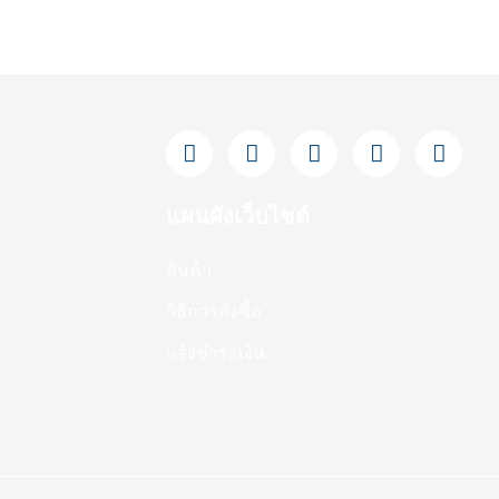
F
L
Y
T
I
a
i
o
i
n
c
n
u
k
s
e
e
t
t
t
แผนผังเว็บไซต์
b
u
o
a
o
b
k
g
สินค้า
o
e
r
k
a
วิธีการสั่งซื้อ
-
m
f
แจ้งชำระเงิน