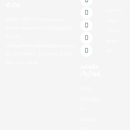
a
i
o
i
n
จำกัด
c
n
u
k
s
บทความ
e
e
t
t
t
88/95 หมู่ที่ 5 ตำบล คลองสาม
b
u
o
a
เกี่ยว
o
b
k
g
อำเภอ คลองหลวง จังหวัดปทุมธานี
กับเรา
o
e
r
12120
k
a
ติดต่อ
-
m
Chokpailinmungkung@gmail.com
f
เรา
02-118-6092 , 063-686-2900 ,
083-992-5999
แผนผัง
เว็บไซต์
สินค้า
วิธีการสั่ง
ซื้อ
แจ้งชำระ
เงิน