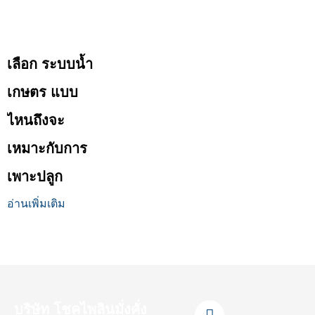
เลือก ระบบน้ำ
เกษตร แบบ
ไหนถึงจะ
เหมาะกับการ
เพาะปลูก
อ่านเพิ่มเติม
F
L
Y
T
I
บริษัท โชคไพลินมั่งคั่ง